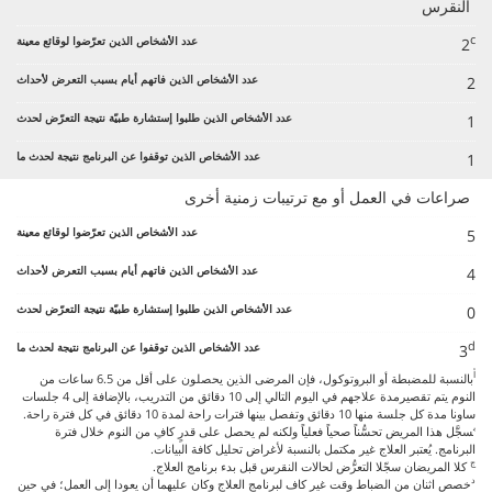
النقرس
c
2
2
1
1
صراعات في العمل أو مع ترتيبات زمنية أخرى
5
4
0
d
3
أ
بالنسبة للمضبطة أو البروتوكول، فإن المرضى الذين يحصلون على أقل من 6.5 ساعات من
النوم يتم تقصيرمدة علاجهم في اليوم التالي إلى 10 دقائق من التدريب، بالإضافة إلى 4 جلسات
ساونا مدة كل جلسة منها 10 دقائق وتفصل بينها فترات راحة لمدة 10 دقائق في كل فترة راحة.
ب
سجَّل هذا المريض تحسُّناً صحياً فعلياً ولكنه لم يحصل على قدرٍ كافِ من النوم خلال فترة
البرنامج. يُعتبر العلاج غير مكتمل بالنسبة لأغراض تحليل كافة البيانات.
ج
كلا المريضان سجّلا التعرُّض لحالات النقرس قبل بدء برنامج العلاج.
د
خصص اثنان من الضباط وقت غير كاف لبرنامج العلاج وكان عليهما أن يعودا إلى العمل؛ في حين