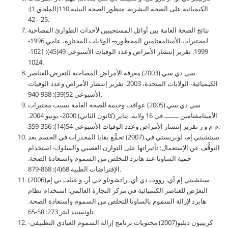
الكيميائية على الصحة البشرية. منظور الصحة البيئية 110(الملحق 1):
25-–42.
نتائج الصحة العامة بين أوائل المستجيبين لأحداث الطوارئ المصاحبة
لمختبرات الأميثامفتامين المحظورة- الولايات المختارة، عامي 1996-
1999. تقرير إنتشار الأمراض وعدد الوفيات الأسبوعي 49(45): 1021-
1024.
سي دي سي (2003) معرفة الأمراض المصاحبة للتعرض للعناصر
الكيميائية- الولايات المتحدة، 2003. تقرير إنتشار الأمراض وعدد الوفيات
الأسبوعي 52(39): 938-940.
سي دي سي (2005) عواقب وخيمة للصحة العامة بسبب مختبرات
الأميثامفتامين ـــــــ في 16 ولاية، يناير (كانون الثاني) 2000- يونيو 2004.
م م و ر تقرير إنتشار الأمراض وعدد الوفيات الأسبوعي 54(14): 356-359.
سيتشيني إم، لوبريستي في.(2007) تجمُّع بقايا المخدرات في الجسم بعد
التوقُّف عن الإستعمال: تأثيراتها على التوازن العصبي والسلوك- استخدام
حمية الساونا عند هابرد للتخلص من السموم واستعادة الصحة.
الإفتراضات الطبية 68(4): 868-879.
سيتشيني إم آي، رووت دي أي، راتشوناو جي أر، و غيلب بي إم(2006)
التعرّض للعناصر الكيميائية في مركز التجارة العالمي: استخدام نظام
هابرد لإزالة السموم بالساونا للتخلص من السموم واستعادة الصحة.
تاونسيند ليتر 273: 58-65.
كرينيون دبليو(2007) محتويات برنامج إزالة السموم العيادي التطبيقي-