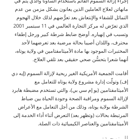
إجراء إزالة السموم القائم باستخدام الساونا والذي يتم في
مانهاتن لعلاج العاملين الذين يعانون بشكل مزمن من عدم
التماثل للشفاء والإنتعاش بعد تعرُّضهم لذلك خلال الهجوم
الذي تعرّض له مركز التجارة العالمي في 11 سبتمبر 2001
وتسبب في إنهياره. أوضح ضابط شرطة كبير ورجل إطفاء
محترف، واللذان أصيبا بحالة مرضية بعد تعرضهما لأحد
المختبرات الموجود بها مادة الأميثامفتامين في ولاية يوتاه،
أنهما شعرا بتحسُّن صحي حقيقي بعد تلقي العلاج.
أقامت الجمعية الأمريكية الغير ربحية لإزالة السموم (إيه دي
إف) وتولّت إدارة مشروع ولاية يوتاه للتعامل مع
الأميثامفتامين (يو إم سي بي)، والتي تستخدم مضبطة هابرد
لإزالة السموم ومراقبة الصحة وجودة الحياة بين ضباط
الشرطة بولاية يوتاه، وذلك من أجل التعامل مع الأعراض
المرتبطة بحالات (وتظهر بعد) التعرض أثناء أداء الخدمة إلى
الأميثامفتامين والعناصر الكيميائية ذات الصلة.
المنهجية: