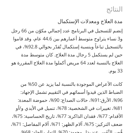
النتائج
مدة العلاج ومعدلات الإستكمال
إنضم للتسجيل في البرنامج عدد إجمالي مكوّن من 66 رجل
و3 نساء يتراوح متوسط أعمارهم بين 44.6 عام، وقد قاموا
بالتسجيل تباعاً وبنسبة إستكمال تُقدّر بحوالي 92.8%، في
حين لم يستكمل 5 رجال مدة العلاج. كان متوسط مدة
العلاج بالنسبة لعدد 64 مريض أكملوا مدة العلاج المقررة هو
33 يوم.
كانت الأعراض الموجودة بالنسبة لما يزيد عن 50% من
الضباط الذين قيدوا أسمائهم في التقييم تشمل الإجهاد:
96%، الأرق:91%، حالات الصداع: 90%، حموضة المعدة:
81%، تغييرات في الشخصية: 78%، تنميل في الأيدي و/أو
الأقدام: 77%، فقدان الذاكرة: 77%، تاريخ الحساسية: 75%،
ضعف التركيز: 75%، آلام الظهر: 71%، آلام المفاصل: 71%،
قُصر النَّفَس عند بذل مجهود: 70%، إلتهاب الجلد: 68%،