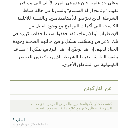
وعلى حد علمنا، فإن هذه هي المرة الأولى التي يتم فيها
تقييم "برنامج إزالة السموم" بالساونا في حالة ضباط
الشرطة الذين تعرّضوا للأميثامفتامين. وبالنسبة للأغلبية
الكاسحة التي أكملت البرنامج مع وجود القليل من
الإضطراب أو الإنزعاج، فقد حققوا نسب إنخفاض كبيرة في
تلك الأعراض وتحسّنت بشكل واضح حالتهم الصحية وجودة
الحياة لديهم. إن هذا يوضّح أن هذا البرنامج يمكن أن يساعد
بنفس الطريقة ضباط الشرطة الذين يتعرّضون للعناصر
الكيميائية في المناطق الأخرى.
عن الناركونن
كشف مُخدّر الأميثامفتامين والمرض المزمن لدى ضباط
الشرطة: تحسُّن كبير مع علاج إزالة السموم بالساونا.
التالي
ما يقوله خرّيجو ناركونن