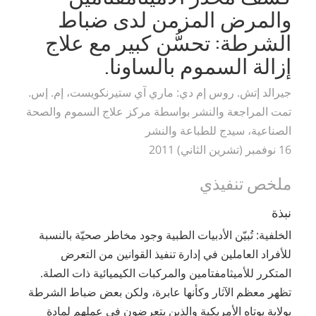
والمرض المزمن لدى ضباط
الشرطة: تحسُّن كبير مع علاج
إزالة السموم بالساونا.
جيرالد إتش. روس إم دي: ماري آي ستيرنكويست، إم. إس.
تمت المراجعة والنشر بواسطة مركز علاج السموم والصحة
الصناعية، سيدج للطباعة والنشر
16 نوفمبر (تشرين الثاني) 2011
ملخص تنفيذي
نبذة
الخلفية: تُبيّن الأدبيات الطبية وجود مخاطر صحيّة بالنسبة
للأفراد العاملين في إدارة تنفيذ القوانين من التعرض
المتكرر للأميثامفتامين والمركبات الكيميائية ذات الصلة.
تظهر معظم الآثار وكأنها عابرة، ولكن بعض ضباط الشرطة
بولاية يوتاه الأمريكية والذين يتعرضون في عملهم لمادة