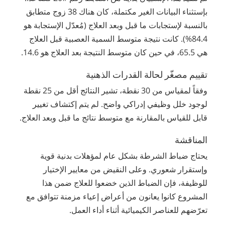
بإستثناء البيانات الغير مكتملة، كان هناك 38 زوج متطابق
بالنسبة لإستجابات ما قبل وبعد العلاج (مُعدّل الإستجابة هو
84.4%). كانت نتيجة متوسط السمية العصبية قبل العلاج
هي 65.5، في حين كان متوسط النتيجة بعد العلاج هو 14.6.
تقييم مصغّر لحالة القدرات الذهنية
وفقاً لمقياس من 30 نقطة، تشير النتائج أقل من 25 نقطة
لوجود خلل وظيفي إدراكي واضح. لم يتم إكتشاف تغيير
قابل للقياس بالمقارنة مع متوسط نتائج ما قبل وبعد العلاج.
المناقشة
يحتاج ضباط الشرطة بشكل عام لمؤهلات بدنية قوية
وإستقرار شعوري. وعلى النقيض من معايير الإختيار
للوظيفة، فإن الضباط الذين خضعوا للعلاج ضمن هذا
المشروع كانوا يعانون من أعراض إعياء مزمنة تتوافق مع
تعرّضهم للعناصر الكيميائية أثناء أداء العمل.