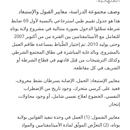
وصف مجموعة الدراسة، معايير القبول والإستبعاد
هذا هو جدول تقييم طبي استرجاعي بالنسبة لأول 69 ضابط
شرطة سجّلوا الدخول بصورة متتالية في مشروع ولاية يوتاه
للتعامل مع الأميثامفتامين بين الفترة من من أكتوبر 2007
وحتى يوليه 2010. تم إختيار الضُّباط بمساعدة طاقم العمل
بالمشروع، وبالدعاية المباشرة في نطاق المجتمع الشرطي
وكذلك الترشيحات من قِبَل قادتهم في قطاع الشرطة أو
الشريف في كل مقاطعة.
معايير الإستبعاد: الحمل، الإصابة بسرطان نشط معروف،
قعيد على كرسي متحرك، وجود تاريخ من الإضطراب
النفسي، الخضوع لعلاج نفسي شامل، أو وجود محاولات
إنتحار.
معايير الشمول: (1) العمل في وحدة تنفيذ القوانين بولاية
يوتاه، (2) التعرُّض الموثّق لمادة الأميثامفتامين والمواد