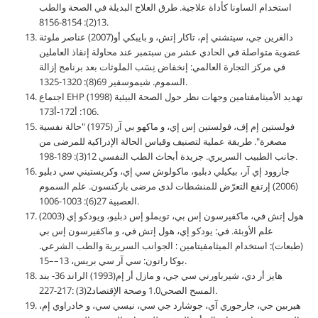
استخدام الساونا كأداة علاجية. طرق العلاج البديلة في الصحة والطب
13(2): 8154-8156.
دالغرين جي، سيتشني إم، تاكار إتش، و بايبكي أو(2007) عناصر ملوثة
عضوية متواصلة في الحادي عشر من سبتمبر عند محاولة إنقاذ العاملين
في مركز التجارة العالمي: إنخفاض نِسَب الملوثات بعد برنامج إزالة
السموم. شيموسفير 69(8): 1320-1325.
اجتماع EHP (1998) تهديد الأميثامفتامين وجهات نظر حول الصحة البيئية
106: أ172-أ173.
فولستين إم إف، فولستين إس إي، و ماكهو بي آر (1975) "حالة نفسية
مصغرة". طريقة عملية لتصنيف وقياس الحالة الإدراكية للمرضى من
جانب الطبيب السريري. جريدة أبحاث الطب النفسي 12(3): 189-198.
جاروود إي آر، بيكيلي دبليو، ماكولوش سي إي، وكريستيني سي دبليو
(2006) إرتفع التعرّض للمنشطات لدى مرضى باركنسون. علم السموم
العصبية 27(6): 1003-1006.
هول إتش في، ماكفيرسون إس بي، تويملو إس دبليو، ويودكو إي (2003)
علم الأوبئة. في: يودكو إي، هول إتش في، و ماكفيرسون إس بي
(طبعات): استخدام الميثامفيتامين : الجوانب السريرية والطب الشرعي.
بوكا راتون: سي آر سي بريس، 13––15.
هايز أر دي، شيرباورني سي جي، و مازل أر إم(1993) الراند 36- بند
المسح الصحي1.0 وصحة الإقتصاد2(3) :217-227.
هيربين جي، جارجوري آي، جوشارد جي سي، نيسي سي، و خادراوي إم،