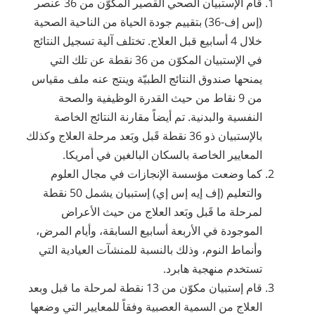
قام الإستبيان الصحي القصير المكوّن من 36 عنصر
(إس إف-36) بتقييم جودة الحياة من الناحية الصحية
خلال 4 أسابيع قبل العلاج. تختلف آلية تسجيل النتائج
في الإستبيان المكوّن من 36 نقطة عن تلك التي
يمنحها صندوق النتائج الطبيّة وينتج عنه ملف مقياس
من 9 نقاط من حيث القدرة الوظيفية والصحة
النفسية والبدنية. تم أيضاً مقارنة النتائج الخاصة
بالإستبيان ذو 36 نقطة قَبل وبَعد مرحلة العلاج وكذلك
المعايير الخاصة بالسكان البالغين في أمريكا.
كما وضعت مؤسسة الإنجازات في مجال العلوم
والتعليم (إف إيه إس إي) إستبيان يشمل 50 نقطة
لمرحلة ما قَبل وبَعد العلاج من حيث الأعراض
الموجودة في الأربعة أسابيع السابقة، وأيام المرض،
وأنماط النوم، وذلك بالنسبة للمنشآت العيادية التي
تستخدم منهجية هابرد.
قام إستبيان مكوّن من 13 نقطة لمرحلة ما قبل وبعد
العلاج من السمية العصبية وفقاً للمعايير التي وضعها