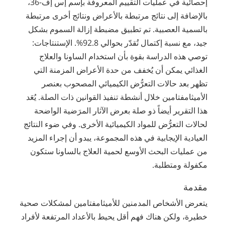
إحصائية في عمليات التقييم المعروفة بإسم إس إف-36،
بالإضافة إلى نتائج مرتبطة بالأعراض ونتائج أخرى مرتبطة
بالسمية العصبية. تم تطبيق مضبطة إزالة السموم بشكل
جيد، مع نسبة إكتمال تُقدّر بحوالي 92.8%. الإستنتاجات:
توصي هذه الدراسة بقوة بأن استخدام الساونا والعلاج
الغذائي يمكن أن يُخفف من حدة الأعراض المزمنة التي
تظهر بعد حالات التعرُّض الكيميائي المصحوب بعنصر
الأميثامفتامين خلال أنشطة تنفيذ القوانين ذات الصلة. يُعَد
هذا التقرير أيضاً ذو صلة بعرض الآثار المرَضية الواضحة
لحالات التعرُّض للمواد الكيميائية الأخرى. وفي ضوء النتائج
العيادية الإيجابية في هذه المجموعة، يبدو أن إجراء المزيد
من عمليات البحث الأوسع لحمية العلاج بالساونا ستكون
مكفولة ومتطلبة.
مقدمة
يتعرض الأشخاص المدمنين للأميثامفتامين لمشكلات صحية
خطيرة، ولكن هناك فهم أقل يحيط بالأعداد المرتفعة لأفراد