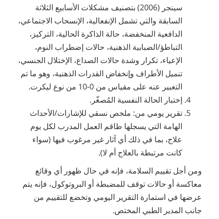
سينجر (2006) بتصنيف مشكلات الأسابيع الثلاثة
السابقة والتي تشمل الإنفعالية، الإنسحاب الاجتماعي،
الدافعية المنخفضة، حالة الذاكرة الحالية، التركيز،
التباطؤ/الضبابية الذهنية، حالات إضطراب النوم،
الإعياء، تكرار وشدة حالات الصداع، الإختلال الجنسي،
تنميل الأطراف وإنخفاض القدرات الذهنية، وهو ما تم
التعبير عنه على مقياس من 0-10 من نوع ليكرت.
إختبار الحالة النفسية المُصغّر.
تقرير يومي من: ملخص نسقي للإشارات/الأحداث
الهامة التي يسجلها طاقم العمل المدرب لكل يوم
علاج، بما في ذلك أي آثار غير مرغوب فيها (سواء
كانت مرتبطة بالعلاج أم لا).
ومن أجل تقييم السلامة، فإنه في حال ظهور أي وقائع
معاكسة أو حالات توقف للمضبطة أو البروتوكول، فإنه يتم
عرضها في استمارة التقرير اليومي وتخضع للتقييم من
جانب المدير الطبي المختص.