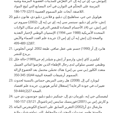
إليوتش بي، إي تي إيه إل. أثر التعرّض للمذيبات العضوية المزمنة وشبه
المزمنة على التحكّم في التوازن في أحد المصانع التي تُنتِج المواد
اللاصقة. أبحاث علم السموم العصبية 15(2): 179-186.
هولويل جي جي، ستاهلينج إن دبليو، و فلاندرز دبليو دي، هانون دبليو
إتش، جانتر إي دبليو، سبنسر سي إيه، إي تي إيه إل. (2002) سيروم تي
إس إتش، تي (4)، الأجسام المضادة للنقص الدرقي لدى سكان الولايات
المتحدة الأمريكية (1988 حتى 1994): الإستبيان الوطني لإختبار التغذية
والصحة (إن إتش إيه أن إي إس 3). جريدة علم الغدد الصماء والأيض
87(2): 489-499.
هابرد إل آر (1990) جسم نقي عقل صافي. طبعة 2002. لوس أنجلوس:
بريدج للنشر.
كيلبيرن كاي إتش، وارسو أر إتش و شيلدز إم جي(1989) حالة خلل
وظيفي عصبي سلوكي لدى رجال الإطفاء الذين تعرّضوا لثنائي الفينيل
متعدد الكلور (بي سي بي إس): هناك تحسّن محتمل بعد الخضوع لإزالة
السموم. أرشيفات الصحة البيئية 44(6): 345-350.
ليونارد كي إل. (2008). هل رضى المريض حساس بالنسبة لحدوث
تغييرات في جودة الرعاية؟ إستغلال لتأثير هوثورن. جريدة علم اقتصاد
الصحة 27(2):444-59.
ليفيسكي جي إيه، باورمان دي إل، جينكينز دبليو دبليو، جونسون دي جي،
و كارش إس بي (2001) فورينسك ساينس إنترناشونال 121(3): 157-160.
مارشال دي أر(2002) التقرير السابق على اجتماع الكونجرس المائة
والستة: ظهور تهديدات المخدرات والمخاطر التي تواجه شباب ولاية