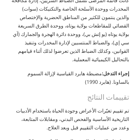
كانت قائمة المرضى تشمل الضباط السريّين، إدارة مكافحة
المخدرات ووحدة الأسلحة الخاصة والتكتيكات (سوات)
والذين ينتمون للكثير من المناطق الحضرية والإختصاص
القضائي للمقاطعات بولاية يوتاه، ووحدة الطرق السريعة
بولاية يوتاه (يو إتش بي)، ووحدة دائرة الهجرة والجمارك (آي
سي إي)، والضباط المنتسبين لإدارة المخدرات وتنفيذ
القوانين، وكذلك الضباط الذين تعرضوا لذلك أثناء قيامهم
بالتحاليل الكيميائية المعملية.
إجراء التدخل:
مضبطة هابرد القياسية لإزالة السموم
بالساونا. (هابرد 1990)
تقييمات النتائج
تم تقييم تغيّرات الأعراض وجودة الحياة باستخدام الأدبيات
التاريخية الأساسية والفحص البدني، ومقابلات المتابعة،
وعدد من عمليات التقييم قبل وبعد العلاج.