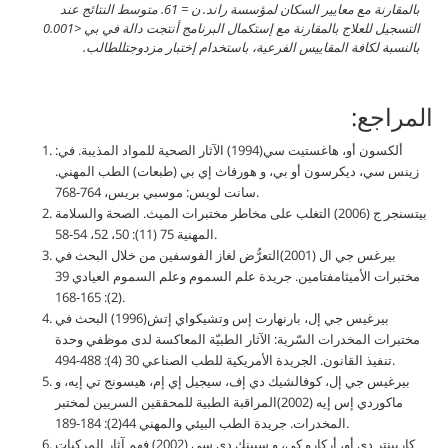
بالمقارنة مع معايير السكان لمؤسسة راند.
ن
= 61. متوسط النتائج عند
التسجيل للعلاج بالمقارنة مع إستكمال البرنامج أنتجت دالة في
بي
<0.001
بالنسبة لكافة المقاييس الفرعية، باستخدام إختبار مزدوج
ت
للطالب.
المراجع:
ألكسون أو، هاغستيت سي(1994) الآثار الصحية للمواد المذيبة. في:
زينس سي، ديكرسون أو بي، و هورفاث إي بي (طبعات) الطب المهني.
سانت لويس: موسبي بريس، 764-768.
بيتسنجر ج (2006) التغلب على مخاطر مختبرات الميث. الصحة والسلامة
المهنية 75 (11): 50، 52، 54-58.
بيرغس جي ال (2001)التعرُّض لغاز الفوسفين من خلال البحث في
مختبرات الأميثامفتامين. جريدة علم السموم وعلم السموم العيادي 39
(2): 165-168.
بيرغيس جي إل، بارنهارت إس وتشيكواي إتش(1996) البحث في
مختبرات المخدرات السّرية: الآثار الطبيّة المعاكسة لدى موظفي وحدة
تنفيذ القانون. الجريدة الأمريكية للطب الصناعي 30 (4): 488-494.
بيرغيس جي إل، كوفالشيك دي إف، سيجيل إي إم، هيسونج تي إيه، و
ماكوردي إس إيه (2002)المراقبة الطبية للمحققين السريين لمختبر
المخدرات. جريدة الطب البيئي والمهني 44(2): 184-189.
كاربينتر دي أو، أركارو كي، و سبينك دي سي (2002) فهم آثار المركبات