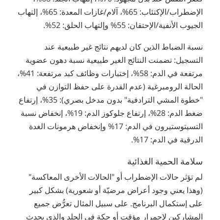
الإضطراب/الإكتئاب: 65%، آلام/غازات المعدة: 65%، إلتهاب
الجيوب الأنفية/الإحتقان: 55% وإلتهاب الحلق: 52%.
نسبة الضباط الذين كان لديهم نتائج غير طبيعية عند
التسجيل: تضمنت النتائج الغير طبيعية نسبة دهون عضوية
مرتفعة في الدم: 58%، إختبارات وظائف كبد مرتفعة: 41%،
الحالة الرومبرغية (عدم القدرة على حفظ التوازن في
"خطوة المشي الترادفية" بدون مدخل بصري): 35%، إرتفاع
ضغط الدم: 28%، إرتفاع جلوكوز الدم: 19%، إنخفاض نسبة
التسيتوستيرون في الدم: 17% وإنخفاض هرمونات الغدة
الدرقية في الدم: 17%.
سلامة الحمية الغذائية
لم تؤثر حالات الإضطراب أو "الحالات الأخرى المعاكسة"
(وهذا يعني وجود أعراض مرضيّة أو شعورية) بشكل كبير
على إستكمال البرنامج. على سبيل المثال تعرُّض جميع
المشاركين لإحمرار مؤقت أو حكة في الجلد والذي يحدث