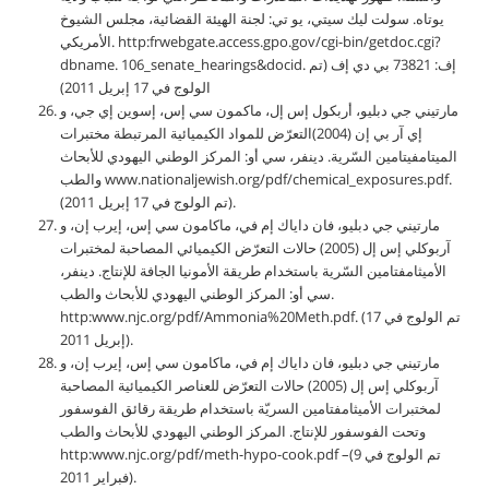
يوتاه. سولت ليك سيتي، يو تي: لجنة الهيئة القضائية، مجلس الشيوخ
الأمريكي. http:frwebgate.access.gpo.gov/cgi-bin/getdoc.cgi?
dbname. 106_senate_hearings&docid. إف: 73821 بي دي إف (تم
الولوج في 17 إبريل 2011)
مارتيني جي دبليو، أربكول إس إل، ماكمون سي إس، إسوين إي جي، و
إي آر بي إن (2004)التعرّض للمواد الكيميائية المرتبطة مختبرات
الميتامفيتامين السّرية. دينفر، سي أو: المركز الوطني اليهودي للأبحاث
والطب www.nationaljewish.org/pdf/chemical_exposures.pdf.
(تم الولوج في 17 إبريل 2011).
مارتيني جي دبليو، فان داياك إم في، ماكامون سي إس، إيرب إن، و
آربوكلي إس إل (2005) حالات التعرّض الكيميائي المصاحبة لمختبرات
الأميثامفتامين السّرية باستخدام طريقة الأمونيا الجافة للإنتاج. دينفر،
سي أو: المركز الوطني اليهودي للأبحاث والطب.
http:www.njc.org/pdf/Ammonia%20Meth.pdf. (تم الولوج في 17
إبريل 2011).
مارتيني جي دبليو، فان داياك إم في، ماكامون سي إس، إيرب إن، و
آربوكلي إس إل (2005) حالات التعرّض للعناصر الكيميائية المصاحبة
لمختبرات الأميثامفتامين السريّة باستخدام طريقة رقائق الفوسفور
وتحت الفوسفور للإنتاج. المركز الوطني اليهودي للأبحاث والطب
http:www.njc.org/pdf/meth-hypo-cook.pdf –(تم الولوج في 9
فبراير 2011).