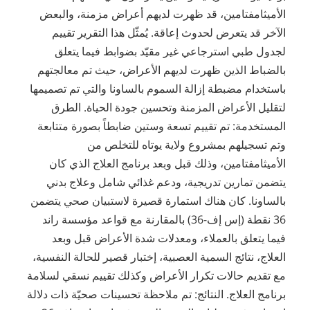
الأميثامفتامين، قد ظهرت لديهم أعراض مزمنة، والبعض
الآخر قد يتعرض لحدوث إعاقة. يُمثّل هذا التقرير تقييم
لجدول طبي استرجاعي غير مقيّد بضوابط فيما يتعلق
بالضباط الذين ظهرت لديهم الأعراض، حيث تم معالجتهم
باستخدام مضبطة إزالة السموم بالساونا والتي تم تصميمها
لتقليل الأعراض المزمنة وتحسين جودة الحياة. الطرق
المستخدمة: تم تقييم تسعة وستين ضابطاً بصورة متتابعة
وتم تسجيلهم بمشروع ولاية يوتاه للتخلص من
الأميثامفتامين، وذلك قبل وبعد برنامج العلاج الذي كان
يتضمن تمارين تدريجية، ودعم غذائي شامل وعلاج بدني
بالساونا. كان هناك استمارة قصيرة لاستبيان صحي يتضمن
36 نقطة (إس إف-36) بالمقارنة مع قواعد مؤسسة راند
فيما يتعلق بالعملاء، ومعدلات شدة الأعراض قبل وبعد
العلاج، نتائج السمية العصبية، إختبار قصير للحالة النفسية،
مع تقديم حالات تكرار الأعراض وكذلك تقييم نسقي لسلامة
برنامج العلاج. النتائج: تم ملاحظة تحسينات صحيّة ذات دلالة