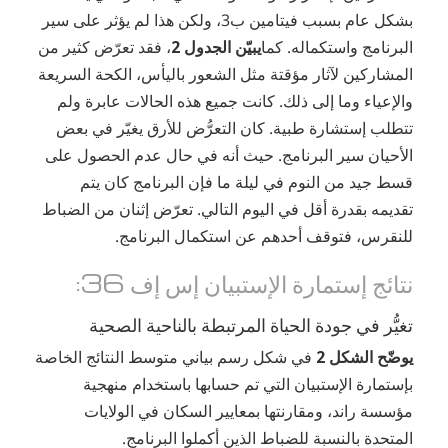
بشكل عام بسبب فيتامين ب3، ولكن هذا لم يؤثر على سير
البرنامج واستكماله. كما
يبيّن الجدول 2
، فقد تعرّض كثير من
المشاركين لآثار مؤقتة مثل الشعور باليأس، الكحة السريعة
والإعياء وما إلى ذلك. كانت جميع هذه الحالات عابرة ولم
تتطلب إستشارة طبية. كان التعرُّض للأرق يغيّر في بعض
الأحيان سير البرنامج. حيث أنه في حال عدم الحصول على
قسط جيد من النوم في ليلة ما فإن البرنامج كان يتم
تقديمه بقدرة أقل في اليوم التالي. تعرّض إثنان من الضباط
للنقرس، فتوقف أحدهم عن استكمال البرنامج.
نتائج إستمارة الإستبيان إس إف 36:
تغيُّر في جودة الحياة المرتبطة بالناحية الصحية
يوضّح الشكل 2
في شكل رسم بياني متوسط النتائج الخاصة
بإستمارة الإستبيان التي تم حسابها باستخدام منهجية
مؤسسة راند، ومقارنتها بمعايير السكان في الولايات
المتحدة بالنسبة للضباط الذين أكملوا البرنامج.