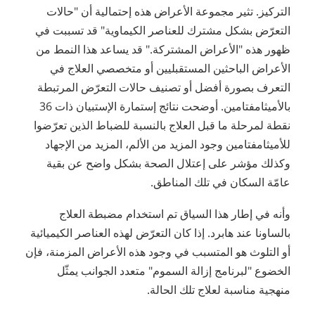
التركيز. تثير مجموعة الأعراض هذه إحتمالية أن "حالات
التعرّض بشكل مشترك للعناصر الكيماوية" قد تسببت في
ظهور هذه "الأعراض المشتركة." قد يساعد هذا النمط من
الأعراض الباحثين المستقبليين أو متخصصي العلاج في
التعرف بصورة أفضل أو تصنيف حالات التعرّض المرتبطة
بالأميثامفتامين. أوضحت نتائج إستمارة الإستبيان ذات 36
نقطة لمرحلة ما قبل العلاج بالنسبة للضباط الذين تعرّضوا
للأميثامفتامين وجود المزيد من الألم، المزيد من الإجهاد
وكذلك مؤشر على إعتلال الصحة بشكل واضح عن بقية
عامّة السكان في تلك المناطق.
وأنه في إطار هذا السياق تم استخدام مضبطة العلاج
بالساونا عند هابرد. إذا كان التعرّض لهذه العناصر الكيميائية
أو التلوث هو المتسبب في وجود هذه الأعراض المزمنة، فإن
الخضوع "لبرنامج إزالة السموم" متعدد الجوانب يمثّل
منهجية مناسبة لعلاج تلك الحالة.