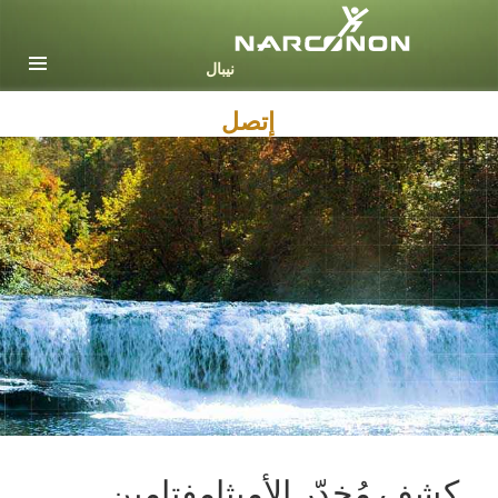
Nepali
English
Arabic
إتصل
Czech
Turkish
جميع المناطق / اللغات
كشف مُخدّر الأميثامفتامين