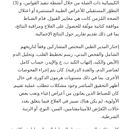
الكيميائية ذات الصلة من خلال أنشطة تنفيذ القوانين، و (3)
التطوّر المستقبلي للأعراض الطبية المستمرة أو اعتلال
الصحة المُزمن كانت هي معايير القبول. قدّم الضباط
موافقة كتابية موثّقة للحصول على العلاج ومراقبة النتائج،
بما في ذلك تقديم تقارير حول النتائج الإجمالية.
إختار المدير الطبي المختص المشاركين وفقاً لتاريخهم
الشامل والفحص البدني، رسم تخطيط القلب، وتحليل الدم
(الأيض والكبد، إلتهاب الكبد ب، ج والإيدز، حساب كامل
لعناصر الدم، والغدة الدرقية). كان يتم إجراء الفحوصات
الأخرى، بما في ذلك مستويات هرمون الذكورة، في حال
أظهر التحقيق المباشر وجود مشكلات تتطلب عملية تقييم.
كان للضباط الذين يعانون من أعراض إعياء وتعب بعض
الأولوية، لم يكن هناك تمييز في العلاج فيما يتعلق بعدد
حالات التّعرّض للأميثامفتامين، السن، النوع، أو الرتبة
الشرطية.