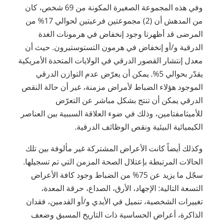
وفي هذه المجموعة الصغيرة المكونة من 69 شخص، كان
من المدهش أن (2) مجموعتين فرعيتين لحوالي 17% من
المرضى قد أظهرتا وجود إنخفاض في هرمونات الغدة
الدرقية و/أو إنخفاض في هرمون التستوستيرون. حيث أن
معدل إنتشار القصور الدرقي في الولايات المتحدة الأمريكية
يقدّر بحوالي 5%. يمكن أن يعرّض عدم التوازن الدرقي
الموجود هؤلاء الضباط لأمراض مزمنة، غير أن حالة النقص
الدرقي يمكن أن تنتج بشكل مباشر عن التعرّض
للأميثامفتامين، وذلك في ضوء العلاقة السببية بين العناصر
الكيميائية البيئية ونقص الوظائف الدرقية.
وكذلك أيضاً كانت الأعراض المشتركة غير مألوفة بين تلك
الحالات المرتبطة بإعتلال الصحة المزمن التي تم تسجيلها.
سجّل ما يزيد عن 75% من الضباط وجود كافة الأعراض
التسعة التالية: الإجهاد، الأرق، الصداع، حرقة المعدة،
تغييرات الشخصية، تنميل في الأيدي و/أو القدمين، فقدان
الذاكرة، أعراض الحساسية ذات التاريخ المسبق وضعف