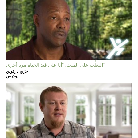
التغلُّب على الميث، "أنا على قيد الحياة مرة أخرى"
خرّيج ناركونن
دون س.