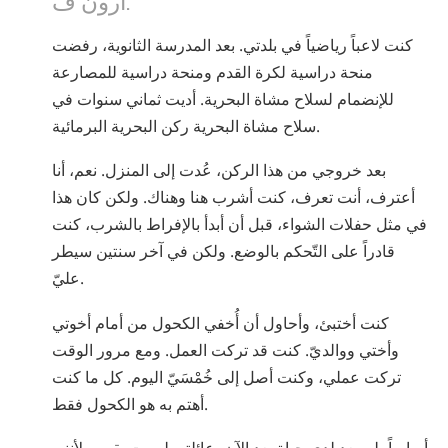
كنت لاعباً رياضياً في بلدتي. بعد المدرسة الثانوية، رفضت
منحة دراسية لكرة القدم ومنحة دراسية للمصارعة
للإنضمام لسلاح مشاة البحرية. أديت ثماني سنوات في
سلاح مشاة البحرية ركن البحرية البرمائية.
بعد خروجي من هذا الركن، عُدت إلى المنزل. نعم، أنا
أعترف، أنت تعرف، كنت أشرب هنا وهناك. ولكن كان هذا
في مثل حفلات الشواء، قبل أن أبدأ بالإفراط بالشرب، كنت
قادراً على التّحكم بالوضع. ولكن في آخر سنتين سيطر
عليّ.
كنت أختبئ، وأحاول أن أُخفي الكحول من أمام أخوتي
وأختي ووالديّ. كنت قد تركت العمل. ومع مرور الوقت
تركت عملي، وكنت أصل إلى خُمْسَيّ اليوم. كل ما كنت
أهتم به هو الكحول فقط.