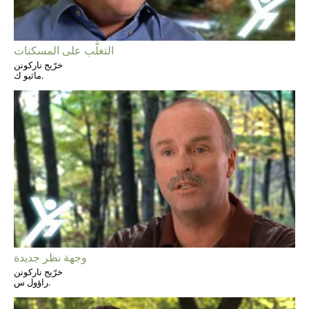
التغلُّب على المسكنات
خرّيج ناركونن
ماثيو ك.
وجهة نظر جديدة
خرّيج ناركونن
راؤول س.