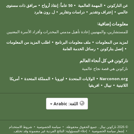
عن الناركونن
المهمة العالمية
50 عاماً: إنقاذ أرواح
مرافق ذات مستوى
عالمي
إعتراف وتقدير
دراسات وتقارير
ل. رون هابرد
معلومات إضافية:
للمستشارين، والمهنيين إعادة تأهيل مدمني المخدرات وأفراد الأسرة المعنيين
لمزيد من المعلومات
ملف معلومات البرنامج
اطلب المزيد من المعلومات
إتصل بناركونن
رسائل الخدمة العامة
ناركونن في كل أنحاء العالم
ناركونن هي قصة نجاح عالمية
Narconon.org
الولايات المتحدة
اوروبا
المملكة المتحدة
أمريكا
اللاتينية
نيبال
افريقيا
اللغة:
Arabic
© 2026
ناركونن نيبال
. جميع الحقوق محفوظة.
•
سياسة الخصوصية
•
شروط الاستخدام
•
إشعار سياسة الخصوصية
•
إخلاء المسؤولية: النتائج الفردية غير مضمونة وقد تختلف.