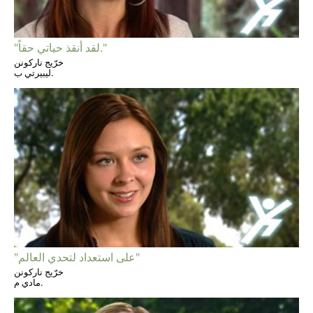
"لقد أنقذ حياتي حقاً."
خرّيج ناركونن
ليبيرتي ب.
"على استعداد لتحدي العالم"
خرّيج ناركونن
مادي م.