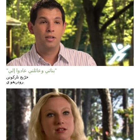
"بناتي وعائلتي عادوا إلي"
خرّيج ناركونن
رودريغو ي.