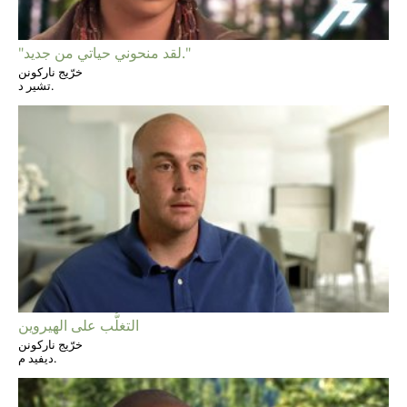
"لقد منحوني حياتي من جديد."
خرّيج ناركونن
تشير د.
التغلُّب على الهيروين
خرّيج ناركونن
ديفيد م.