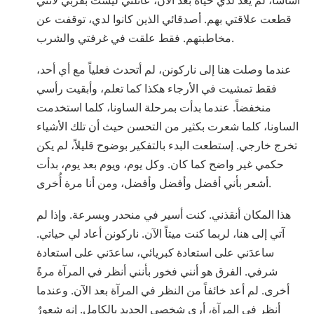
أساساً، لم يعد لدي حياة بعد الآن، عائلتي ليست بقربي لأنني
قطعت علاقتي بهم. أصدقائي الذين كانوا لدي، توقفت عن
مخاطبتهم. فقط علقت في غرفتي والشرب.
عندما وصلت هنا إلى ناركونن، لم أتحدث فعلياً مع أي أحد،
فقط تمشيت في الأرجاء هكذا كما تعلم، وأبقيت رأسي
منخفضاً. عندما بدأت بمرحلة الساونا، كلما استخدمت
الساونا، كلما شعرت بكثير من التحسن حيث أن تلك الأشياء
تخرج خارجي. إستطعت البدء بالتفكير بوضوح قليلاً، لم يكن
حكمي غير واضح كما كان. وكل يوم، ويوم بعد يوم، بدأت
أشعر بأني أفضل وأفضل وأفضل، ومن أنا مرة أُخرى.
هذا المكان أنقذني. كنت أسير في منحدر وبسرعة. وإذا لم
آتي إلى هنا، لربما كنت ميتاً الآن. ناركونن أعاد لي حياتي.
ساعدَني على استعادة كبريائي، ساعدَني على استعادة
شرفي. الفرق هو أنني فخور بأنني أنظر في المرآة مرةً
أخرى. لم أعد خائفاً من النظر في المرآة بعد الآن. وعندما
أنظر في المرآة، أرى شخصي الجديد بالكامل. إنه شعورٌ