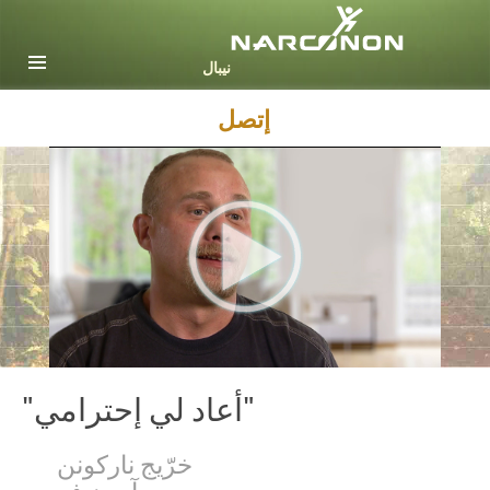
Nepali
English
Arabic
إتصل
Czech
Turkish
جميع المناطق / اللغات
"أعاد لي إحترامي"
خرّيج ناركونن
آرون ف.