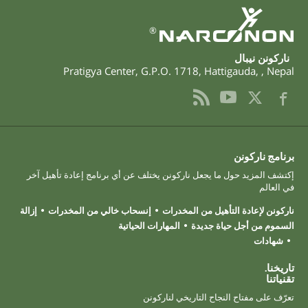
®
ناركونن نيبال
Pratigya Center, G.P.O. 1718
,
Hattigauda
,
,
Nepal
برنامج ناركونن
إكتشف المزيد حول ما يجعل ناركونن يختلف عن أي برنامج إعادة تأهيل آخر
في العالم
ناركونن لإعادة التأهيل من المخدرات
إنسحاب خالي من المخدرات
إزالة
السموم من أجل حياة جديدة
المهارات الحياتية
شهادات
تاريخنا.
تقنياتنا
تعرّف على مفتاح النجاح التاريخي لناركونن