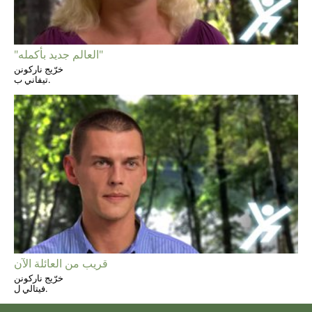
"العالم جديد بأكمله"
خرّيج ناركونن
تيفاني ب.
قريب من العائلة الآن
خرّيج ناركونن
فيتالي ل.