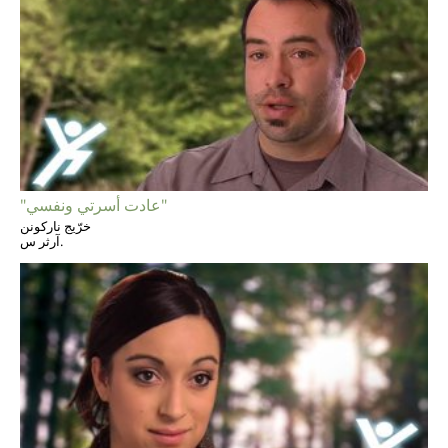
"عادت أسرتي ونفسي"
خرّيج ناركونن
آرثر س.