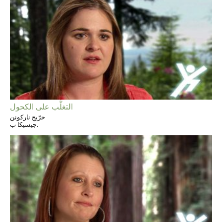
التغلُّب على الكحول
خرّيج ناركونن
جيسيكا ب.