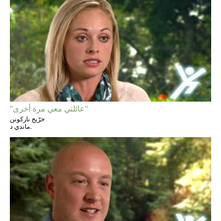
"عائلتي معي مرة أخرى"
خرّيج ناركونن
ماندي د.