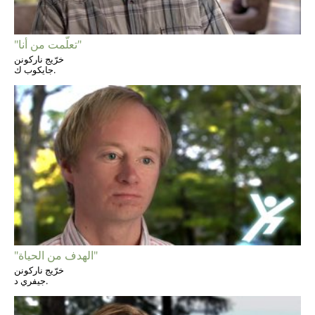
"تعلّمت من أنا"
خرّيج ناركونن
جايكوب ك.
"الهدف من الحياة"
خرّيج ناركونن
جيفري د.