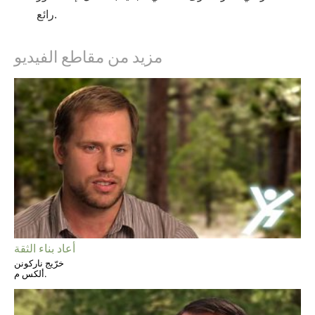
رائع.
مزيد من مقاطع الفيديو
أعاد بناء الثقة
خرّيج ناركونن
ألكس م.