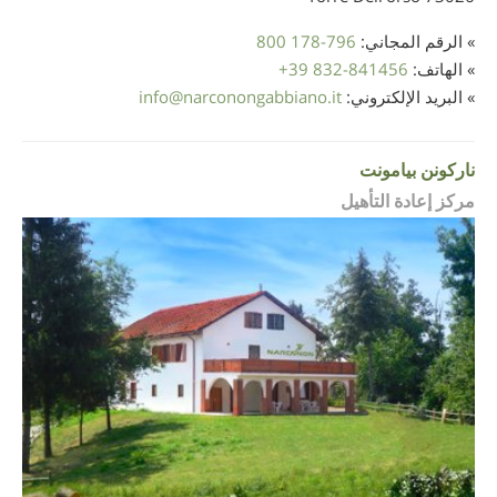
» الرقم المجاني:
800 178-796
» الهاتف:
+39 832-841456
» البريد الإلكتروني:
narconongabbiano.it
@
info
ناركونن بيامونت
مركز إعادة التأهيل