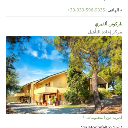
» الهاتف:
+39-039-596-9335
ناركونن ألفيري
مركز إعادة التأهيل
لمزيد من المعلومات
Via Montefeltro 16/2