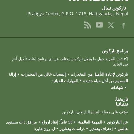
ناركونن نيبال
Pratigya Center, G.P.O. 1718
,
Hattigauda
,
,
Nepal
برنامج ناركونن
إكتشف المزيد حول ما يجعل ناركونن يختلف عن أي برنامج إعادة تأهيل آخر
في العالم
ناركونن لإعادة التأهيل من المخدرات
إنسحاب خالي من المخدرات
إزالة
السموم من أجل حياة جديدة
المهارات الحياتية
شهادات
تاريخنا.
تقنياتنا
تعرّف على مفتاح النجاح التاريخي لناركونن
عن الناركونن
المهمة العالمية
50 عاماً: إنقاذ أرواح
مرافق ذات مستوى
عالمي
إعتراف وتقدير
دراسات وتقارير
ل. رون هابرد