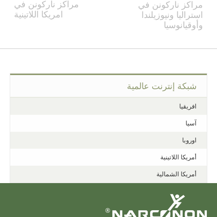
مراكز ناركونن في
مراكز ناركونن في
امريكا اللاتينية
استراليا ونيوزيلندا
وأوقيانوسيا
شبكة إنترنت عالمية
افريقيا
آسيا
اوروبا
أمريكا اللاتينية
أمريكا الشمالية
®