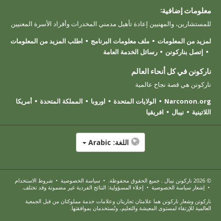
معلومات إضافية:
للمستشارين، والمهنيين إعادة تأهيل مدمني المخدرات وأفراد الأسرة المعنيين
لمزيد من المعلومات
ملف معلومات البرنامج
اطلب المزيد من المعلومات
إتصل بناركونن
رسائل الخدمة العامة
ناركونن في كل أنحاء العالم
ناركونن هي قصة نجاح عالمية
Narconon.org
الولايات المتحدة
اوروبا
المملكة المتحدة
أمريكا
اللاتينية
نيبال
افريقيا
اللغة:
Arabic
© 2026
ناركونن نيبال
. جميع الحقوق محفوظة.
•
سياسة الخصوصية
•
شروط الاستخدام
•
إشعار سياسة الخصوصية
•
إخلاء المسؤولية: النتائج الفردية غير مضمونة وقد تختلف.
ناركونن وشعار ناركونن هما علامتان تجاريتان وعلامات خدمة مملوكتان من قبل الجمعية
العالمية للإرتقاء لمستوى المعيشة والتعليم، وتُستخدمان بموافقتها.