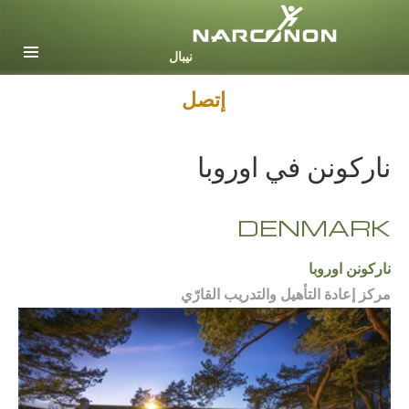
Nepali
English
Arabic
إتصل
Czech
ناركونن في اوروبا
Turkish
جميع المناطق / اللغات
DENMARK
ناركونن اوروبا
مركز إعادة التأهيل والتدريب القارّي