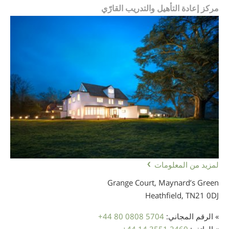
مركز إعادة التأهيل والتدريب القارّي
لمزيد من المعلومات
Grange Court, Maynard’s Green
Heathfield,
TN21 0DJ
» الرقم المجاني:
+44 80 0808 5704