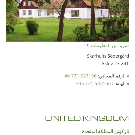
لمزيد من المعلومات
Skarhults Södergård
241 23 Eslöv
» الرقم المجاني:
+46 731 533156
» الهاتف:
+46 731 533156
UNITED KINGDOM
ناركونن المملكة المتحدة