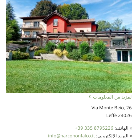
لمزيد من المعلومات
Via Monte Beio, 26
24026 Leffe
» الهاتف:
+39 335 8795226
» البريد الإلكتروني:
narcononfalco.it
@
info