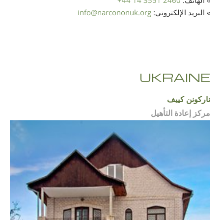
» الهاتف:
+44 14 3551 2460
» البريد الإلكتروني:
narcononuk.org
@
info
UKRAINE
ناركونن كييف
مركز إعادة التأهيل