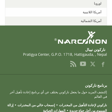
اوروبا
أمريكا اللاتينية
أمريكا الشمالية
®
ناركونن نيبال
Pratigya Center, G.P.O. 1718
,
Hattigauda
,
,
Nepal
برنامج ناركونن
إكتشف المزيد حول ما يجعل ناركونن يختلف عن أي برنامج إعادة تأهيل آخر
في العالم
ناركونن لإعادة التأهيل من المخدرات
إنسحاب خالي من المخدرات
إزالة
السموم من أجل حياة جديدة
المهارات الحياتية