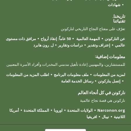
شهادات
تاريخنا.
تقنياتنا
تعرّف على مفتاح النجاح التاريخي لناركونن
عن الناركونن
المهمة العالمية
50 عاماً: إنقاذ أرواح
مرافق ذات مستوى
عالمي
إعتراف وتقدير
دراسات وتقارير
ل. رون هابرد
معلومات إضافية:
للمستشارين، والمهنيين إعادة تأهيل مدمني المخدرات وأفراد الأسرة المعنيين
لمزيد من المعلومات
ملف معلومات البرنامج
اطلب المزيد من المعلومات
إتصل بناركونن
رسائل الخدمة العامة
ناركونن في كل أنحاء العالم
ناركونن هي قصة نجاح عالمية
Narconon.org
الولايات المتحدة
اوروبا
المملكة المتحدة
أمريكا
اللاتينية
نيبال
افريقيا