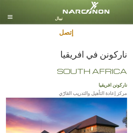
Nepali
English
Arabic
إتصل
Czech
ناركونن في افريقيا
Turkish
جميع المناطق / اللغات
SOUTH AFRICA
ناركونن افريقيا
مركز إعادة التأهيل والتدريب القارّي