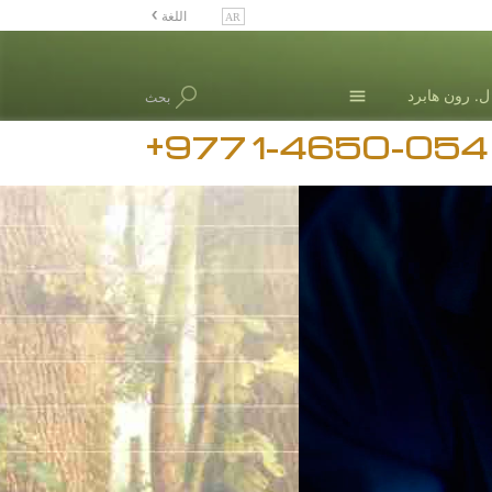
اللغة
Nepali
ل. رون هابرد
بحث
English
+977 1-4650-054
Arabic
Czech
Turkish
جميع المناطق / اللغات