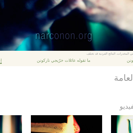
ي المخدرات، النتائج الفردية قد تختلف.
ونن
ما تقوله عائلات خرّيجي ناركونن
إع
لعامة
يديو