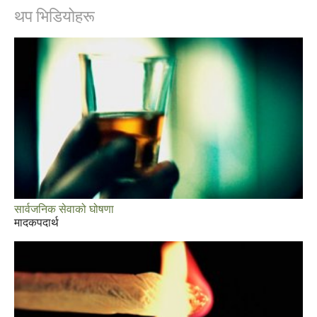
थप भिडियोहरू
सार्वजनिक सेवाको घोषणा
मादकपदार्थ