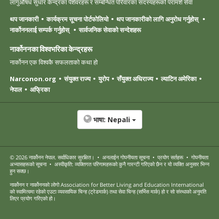
लागुऔषध सुधार केन्द्रका पेशेवरहरू र सम्बन्धित परिवारका सदस्यहरूको परामर्श सेवा
थप जानकारी
कार्यक्रम सूचना पोर्टफोलियो
थप जानकारीको लागि अनुरोध गर्नुहोस्
नार्कोननलाई सम्पर्क गर्नुहोस्
सार्वजनिक सेवाको सन्देशहरू
नार्कोननका विश्वभरिका केन्द्रहरू
नार्कोनन एक विश्वकै सफलताको कथा हो
Narconon.org
संयुक्त राज्य
युरोप
सँयुक्त अधिराज्य
ल्याटिन अमेरिका
नेपाल
अफ्रिका
भाषा:
Nepali
© 2026
नार्कोनन नेपाल
. सर्वाधिकार सुरक्षित।
•
अनलाईन गोपनीयता सूचना
•
प्रयोग सर्तहरू
•
गोपनीयता
अभ्यासहरूको सूचना
•
अस्वीकृति: व्यक्तिगत परिणामहरूको कुनै गारन्टी गरिएको छैन र यो व्यक्ति अनुसार भिन्न
हुन सक्छ।
नार्कोनन र नार्कोननको लोगो Association for Better Living and Education International
को स्वामित्वमा रहेको एउटा व्यवसायिक चिन्ह (ट्रेडमार्क) तथा सेवा चिन्ह (सर्भिस मार्क) हो र सो संस्थाको अनुमति
लिएर प्रयोग गरिएको हो।