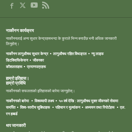
नार्कोनन कार्यक्रम
नार्कोननलाई अन्य सुधार केन्द्रहरूभन्दा के कुराले भिन्न बनाउँछ भनी अधिक जानकारी
लिनुहोस्।
नार्कोनन लागुऔषध सुधार केन्द्र
लागुऔषध रहित विथड्रल
न्यु लाइफ
डिटक्सिफिकेसन
जीवनका
कौशलताहरू
प्रमाणपत्रहरू
हाम्रो इतिहास।
हाम्रो ‍प्रविधि
नार्कोननको सफलताको इतिहासको बारेमा जान्नुहोस्।
नार्कोननको बारेमा
विश्वव्यापी लक्ष्य
५० वर्ष देखि : लागुऔषध मुक्त जीवनको सेवामा
समर्पित
विश्व-स्तरीय सुबिधाहरू
पहिचान र मुल्यांकन
अध्ययन तथा रिपोर्टहरू
एल.
रन हब्बर्ड
थप जानकारी