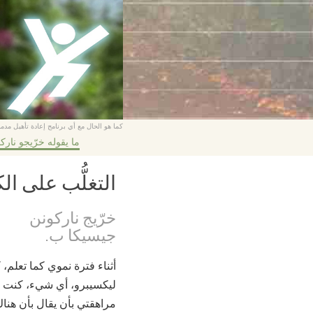
كما هو الحال مع أي برنامج إعادة تأهيل مدمن
ما يقوله خرّيجو نارك
التغلُّب على ا
خرّيج ناركونن
جيسيكا ب.
أثناء فترة نموي كما تعلم
ليكسيبرو، أي شيء، كنت أع
مراهقتي بأن يقال بأن هناك