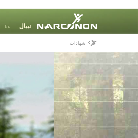
عنا
شهادات
شهادات
⨯