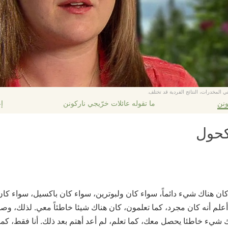
ي المخدرات، النتائج الفردية قد تختلف.
ونن
ما تقوله عائلات خرّيجي ناركونن
إع
لكحول
، كان هناك شيء دائماً، سواء كان ولبوترين، سواء كان باكسيل، سواء ك
لم أنه كان مجرد، كما تعلمون، كان هناك شيئا خاطئاً معي. لذلك، و
 شيء خاطئا يحصل معك، كما تعلم، لم أعد أهتم بعد ذلك. أنا فقط، كما