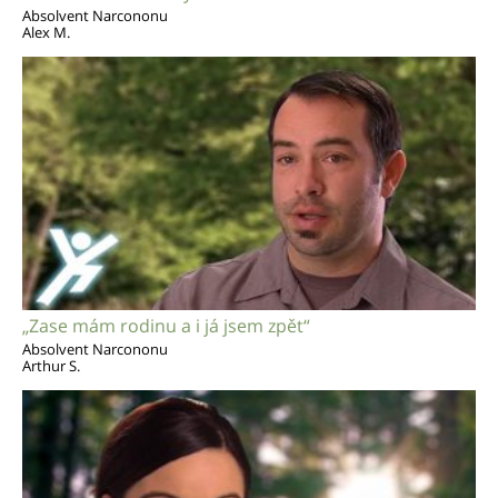
Absolvent Narcononu
Alex M.
„Zase mám rodinu a i já jsem zpět“
Absolvent Narcononu
Arthur S.