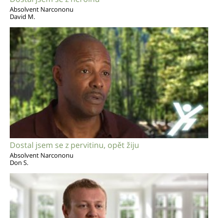
Absolvent Narcononu
David M.
Dostal jsem se z pervitinu, opět žiju
Absolvent Narcononu
Don S.