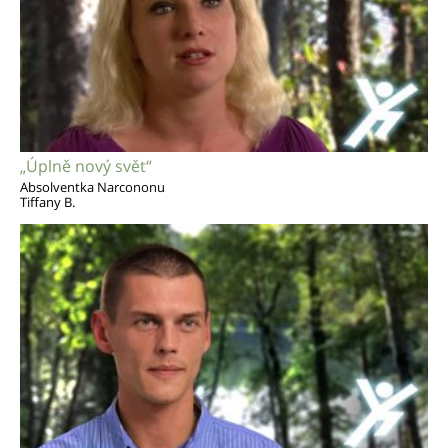
„Úplně nový svět“
Absolventka Narcononu
Tiffany B.