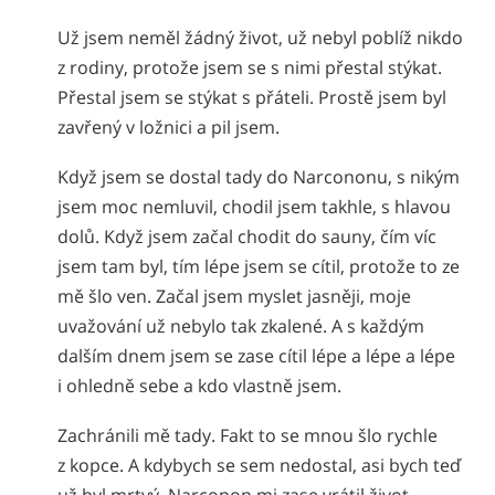
Už jsem neměl žádný život, už nebyl poblíž nikdo
z rodiny, protože jsem se s nimi přestal stýkat.
Přestal jsem se stýkat s přáteli. Prostě jsem byl
zavřený v ložnici a pil jsem.
Když jsem se dostal tady do Narcononu, s nikým
jsem moc nemluvil, chodil jsem takhle, s hlavou
dolů. Když jsem začal chodit do sauny, čím víc
jsem tam byl, tím lépe jsem se cítil, protože to ze
mě šlo ven. Začal jsem myslet jasněji, moje
uvažování už nebylo tak zkalené. A s každým
dalším dnem jsem se zase cítil lépe a lépe a lépe
i ohledně sebe a kdo vlastně jsem.
Zachránili mě tady. Fakt to se mnou šlo rychle
z kopce. A kdybych se sem nedostal, asi bych teď
už byl mrtvý. Narconon mi zase vrátil život.