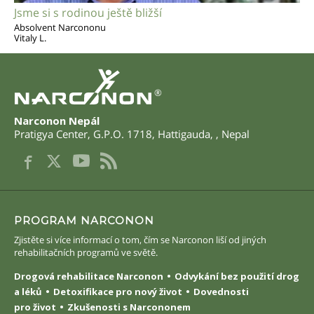
Jsme si s rodinou ještě bližší
Absolvent Narcononu
Vitaly L.
®
Narconon Nepál
Pratigya Center, G.P.O. 1718
,
Hattigauda
,
,
Nepal
PROGRAM NARCONON
Zjistěte si více informací o tom, čím se Narconon liší od jiných
rehabilitačních programů ve světě.
Drogová rehabilitace Narconon
Odvykání bez použití drog
a léků
Detoxifikace pro nový život
Dovednosti
pro život
Zkušenosti s Narcononem