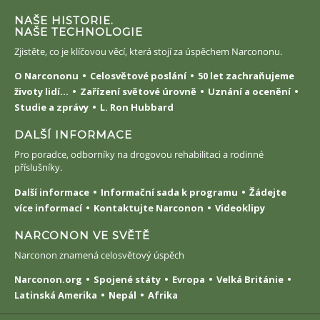
NAŠE HISTORIE.
NAŠE TECHNOLOGIE
Zjistěte, co je klíčovou věcí, která stojí za úspěchem Narcononu.
O Narcononu
Celosvětové poslání
50 let zachraňujeme
životy lidí...
Zařízení světové úrovně
Uznání a ocenění
Studie a zprávy
L. Ron Hubbard
DALŠÍ INFORMACE
Pro poradce, odborníky na drogovou rehabilitaci a rodinné
příslušníky.
Další informace
Informační sada k programu
Žádejte
více informací
Kontaktujte Narconon
Videoklipy
NARCONON VE SVĚTĚ
Narconon znamená celosvětový úspěch
Narconon.org
Spojené státy
Evropa
Velká Británie
Latinská Amerika
Nepál
Afrika