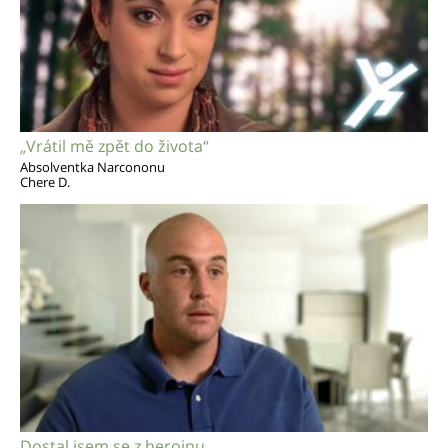
„Vrátil mě zpět do života“
Absolventka Narcononu
Chere D.
Dostal jsem se z heroinu