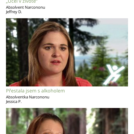
„Účel v životě“
Absolvent Narcononu
Jeffrey D.
Přestala jsem s alkoholem
Absolventka Narcononu
Jessica P.