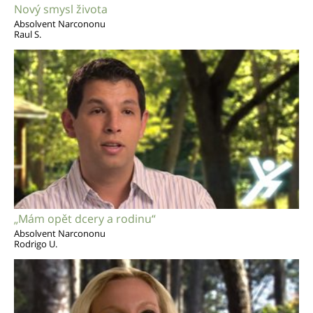
Nový smysl života
Absolvent Narcononu
Raul S.
„Mám opět dcery a rodinu“
Absolvent Narcononu
Rodrigo U.