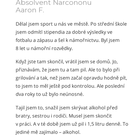
Absolvent Narcononu
Aaron F.
Dělal jsem sport u nás ve městě. Po střední škole
jsem odmítl stipendia za dobré výsledky ve
fotbalu a zápasu a šel k námořnictvu. Byl jsem
8 let u námořní rozvědky.
Když jste tam skončil, vrátil jsem se domů. Jo,
přiznávám, že jsem tu a tam pil. Ale to bylo při
grilování a tak, než jsem začal opravdu hodně pít,
to jsem to měl ještě pod kontrolou. Ale poslední
dva roky to už bylo neúnosné.
Tajil jsem to, snažil jsem skrývat alkohol před
bratry, sestrou i rodiči. Musel jsem skončit
v práci. A v té době jsem už pil i 1,5 litru denně. To
jediné mě zajímalo – alkohol.