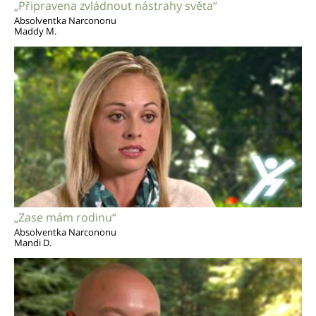
„Připravena zvládnout nástrahy světa“
Absolventka Narcononu
Maddy M.
„Zase mám rodinu“
Absolventka Narcononu
Mandi D.