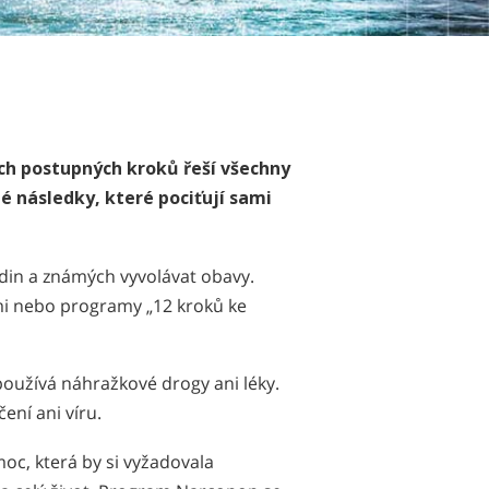
ch postupných kroků řeší všechny
 následky, které pociťují sami
odin a známých vyvolávat obavy.
mi nebo programy „12 kroků ke
oužívá náhražkové drogy ani léky.
ní ani víru.
moc, která by si vyžadovala