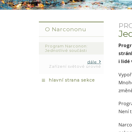
PR
O Narcononu
Jed
Progr
Program Narconon:
Jednotlivé součásti
strán
i lidé
dále
Zařízení světové úrovně
Vypořá
≡
hlavní strana sekce
Mnoho
změně“
Progr
Není 
Narcon