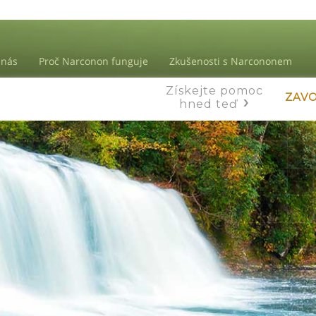
 nás
Proč Narconon funguje
Zkušenosti s Narcononem
Získejte pomoc
ZAVO
hned teď