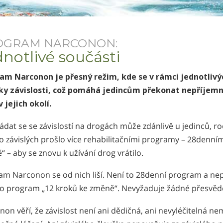
OGRAM NARCONON:
notlivé součásti
am Narconon je přesný režim, kde se v rámci jednotlivý
ky závislosti, což pomáhá jedincům překonat nepříjemné
 v jejich okolí.
dat se se závislostí na drogách může zdánlivě u jedinců, r
 závislých prošlo více rehabilitačními programy – 28denní
 – aby se znovu k užívání drog vrátilo.
am Narconon se od nich liší. Není to 28denní program a nep
to program „12 kroků ke změně“. Nevyžaduje žádné přesvědče
on věří, že závislost není ani dědičná, ani nevyléčitelná ne