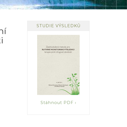
STUDIE VÝSLEDKŮ
ní
i
Stáhnout PDF ›