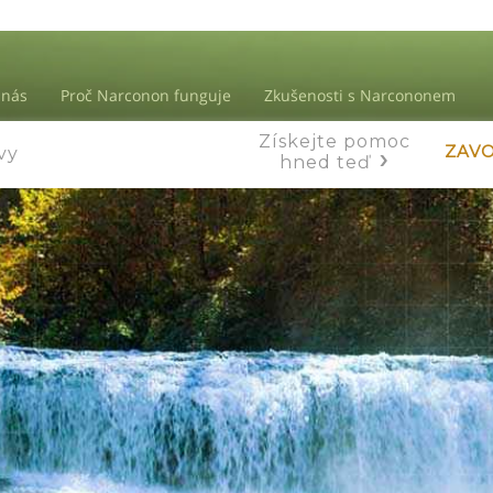
 nás
Proč Narconon funguje
Zkušenosti s Narcononem
Získejte pomoc
ZAVO
vy
vy
hned teď