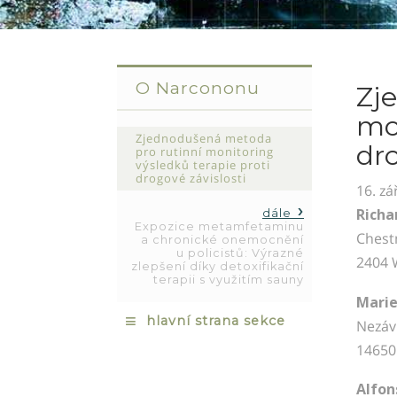
O Narcononu
Zj
mo
Zjednodušená metoda
dro
pro rutinní monitoring
výsledků terapie proti
drogové závislosti
16. zá
Richa
dále
Expozice metamfetaminu
Chest
a chronické onemocnění
u policistů: Výrazné
2404 
zlepšení díky detoxifikační
terapii s využitím sauny
Marie
≡
hlavní strana sekce
Nezáv
14650
Alfon