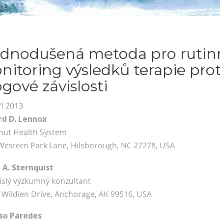
ednodušená metoda pro
rutin
nitoring výsledků
terapie prot
gové závislosti
ří 2013
rd D. Lennox
nut Health System
Western Park Lane, Hilsborough, NC 27278, USA
 A. Sternquist
islý výzkumný konzultant
 Wildien Drive, Anchorage, AK 99516, USA
so Paredes