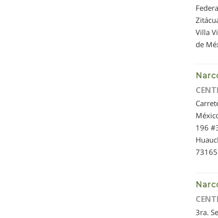
Federa
Zitácu
Villa V
de Mé
Narc
CENT
Carret
Méxic
196 #
Huauc
73165
Narc
CENT
3ra. S