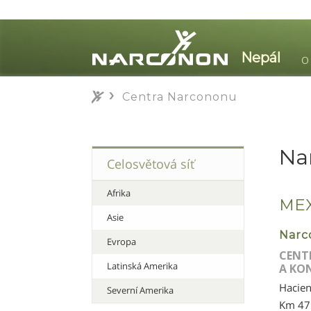
O
Centra Narcononu
Centra Narcononu
⨯
Na
Celosvětová síť
Afrika
ME
Asie
Narc
Evropa
CENT
Latinská Amerika
A KO
Hacien
Severní Amerika
Km 47.