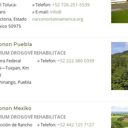
l Toluca-
» Telefon:
+52 726-251-5539
aro
» E-mail:
info
@
ictoria, Estado
narcononlatinamerica.org
xico
50975
onon Puebla
RUM DROGOVÉ REHABILITACE
era Federal
» Telefon:
+52 222 380 0339
o—Tuxpan, Km
3
hinango, Puebla
onon Mexiko
RUM DROGOVÉ REHABILITACE
ección de Rancho
» Telefon:
+52 442 125 7127