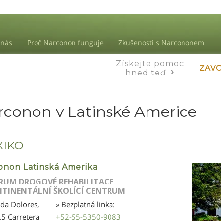
 nás
Proč Narconon funguje
Zkušenosti s Narcononem
Získejte pomoc
ZAVO
hned teď
rconon v Latinské Americe
XIKO
onon Latinská Amerika
RUM DROGOVÉ REHABILITACE
NTINENTÁLNÍ ŠKOLÍCÍ CENTRUM
da Dolores,
» Bezplatná linka:
5 Carretera
+52-55-5350-9083