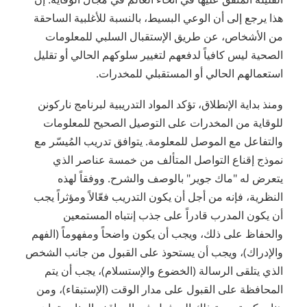
هذا يرجع إلى أن الوعي البسيط، بالنسبة للأغلبية الساحقة
من الأشخاص، عن طريق الإستقبال السلبي للمعلومات
الصحية ليس كافياً لدفعهم لتغيير سلوكهم الحالي أو تقليل
استعمالهم الحالي أو المستقبلي للمخدرات.
ومنذ بداية الإنطلاق، تؤكد المواد التدريبية لبرنامج ناركونن
للوقاية من المخدرات على التوصيل الصحيح للمعلومات
والتفاعل مع الموصل للمعلومة. يتوافق تدريب المُيسّر مع
نموذج إقناع التواصل المتألف من خمسة عناصر الذي
يتعرض له "ماك جوير" بالوصف والشرح. ووفقاً لهذه
النظرية، فإنه من أجل أن يكون التدريب فعّالاً ومؤثراً يجب
أن يكون المدرب قادراً على جذب إنتباه المستمعين
والحفاظ على ذلك، ويجب أن يكون واضحاً ومفهوماً (الفهم
والإدراك)، ويجب أن يستحوذ على القبول من جانب الشخص
الذي يتلقى الرسالة (الخضوع والإستسلام)، يجب أن يتم
المحافظة على القبول على مدار الوقت (الإستبقاء)، ومن