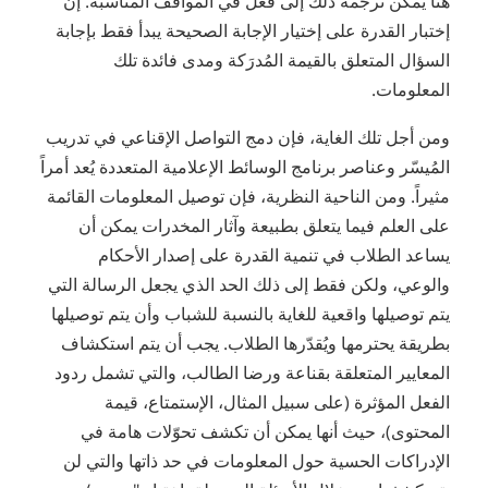
هنا يمكن ترجمة ذلك إلى فعل في المواقف المناسبة. إن
إختبار القدرة على إختيار الإجابة الصحيحة يبدأ فقط بإجابة
السؤال المتعلق بالقيمة المُدرَكة ومدى فائدة تلك
المعلومات.
ومن أجل تلك الغاية، فإن دمج التواصل الإقناعي في تدريب
المُيسّر وعناصر برنامج الوسائط الإعلامية المتعددة يُعد أمراً
مثيراً. ومن الناحية النظرية، فإن توصيل المعلومات القائمة
على العلم فيما يتعلق بطبيعة وآثار المخدرات يمكن أن
يساعد الطلاب في تنمية القدرة على إصدار الأحكام
والوعي، ولكن فقط إلى ذلك الحد الذي يجعل الرسالة التي
يتم توصيلها واقعية للغاية بالنسبة للشباب وأن يتم توصيلها
بطريقة يحترمها ويُقدّرها الطلاب. يجب أن يتم استكشاف
المعايير المتعلقة بقناعة ورضا الطالب، والتي تشمل ردود
الفعل المؤثرة (على سبيل المثال، الإستمتاع، قيمة
المحتوى)، حيث أنها يمكن أن تكشف تحوّلات هامة في
الإدراكات الحسية حول المعلومات في حد ذاتها والتي لن