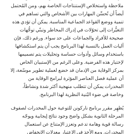
ملاحظة واستخلاص الإستنتاجات الخاصة بهم، ومن المُحتمل
أيضاً أن تُحسِّن المهارات بين الأشخاص والتي تساهم في
تنمية ووضع القواعد الجماعية المناسبة. يمكن أن تؤدي هذه
التغيُّرات إلى تحوّلات في إدراك المخاطر وتبنّي توجُّهات
صحيحة للأفراد والجماعات على حد سواء. ورغم ذلك، فإن
آليات العمل بالنسبة لهذا البرنامج يجب أن يتم استكشافها
باستخدام وسائل وأدوات حساسة وتحليلات يتم تصميمها
لإختبار هذه الفرضية. وعلى الرغم من الإستبيان الخاص
بمركز الوقاية من الإدمان قد خضع لعملية تطوير موسّعة، إلا
أن عملية فصل العناصر المؤثرة لبرامج الوقاية من
المخدرات يمكن أن تتطلب منهجية أكثر شدة ونشاطاً،
وخاصة في ضوء البُنية النظرية لهذا البرنامج.
يُظهِر مقرر برنامج ناركونن للتوعية حول المخدرات لصفوف
المرحلة الثانوية بشكل واضح وجود نتائج إيجابية ويوجّه
رسالة قوية وهامة تدعم وتعزز الإمتناع عن استعمال
المخدرات. ومع الأخذ في الإعتبار معدلات الإنخفاض