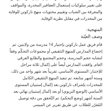
على تغيير سلوكيات إستعمال العقاقير المخدرة، والمواقف
والمعرفة بين الشباب وتقييم محتويات منهج ناركونن للوقاية
من المخدرات في مقابل نظرية الوقاية.
المنهجية:
وصف العيّنة
قام فريق عمل ناركونن بإختيار 14 مدرسة من ولايتين. تم
إخضاع المدارس للمنهج التثقيفي أو مجموعات التحكّم وفقاً
لتشابه حجم المدرسة، وحجم المجتمع والطابع العرقي
العام. وافقت المدارس أيضاً على إكمال ثلاثة مراحل
للإختبار: المستوى الأساسي، تقريباً بعد شهر واحد من ذلك،
وستة أشهر متابعة. تم تنفيذ المنهج التثقيفي الكامل
للمخدرات بإشراف ناركونن بعد إكمال إستبيان المستوى
الأساسي (الوضع التربوي) أو بعد إكمال إستبيان نهائي بعد
الستة أشهر (وضع التحكم). تم التّحقق من دقة توصيل
المُقرّر للطلاب عن طريق تقرير عن الميسر.