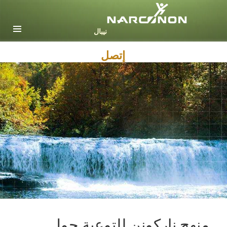
Nepali
English
Arabic
إتصل
Czech
Turkish
جميع المناطق / اللغات
منهج ناركونن للتوعية حول