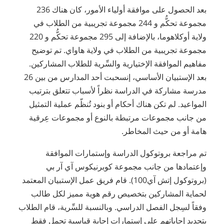
بعد الحصول على موافقة أولياء الأمور، كان هناك 236
مجموعة تحكُّم و 244 مجموعة تجريبية من الطلاب في
ولاية أوكلاهوما، بالإضافة إلى 295 مجموعة تحكُّم و 220
مجموعة تجريبية من الطلاب في ولاية هاواي. تم توضيح
مفاهيم الموافقة الإختيارية والسِّرية للطلاب المشاركين.
بعد الإستبيان الأساسي، إنسحبت أحد المدارس من بين 26
مدرسة مشاركة في الدراسة نظراً لأسباب تتعلق بترتيب
المواعيد. لم تكن هناك أحكام أو بنود تُنظّم عملية التمثيل
من جانب مجموعات مرتبطة بالنوع أو مجموعات عِرقية
هامة أو من حيث المخاطر.
تم مراجعة بروتوكول الدراسة وإستمارات الموافقة
وإعتمادها من جانب مجموعة كوبرنيكوس آي آر بي
(بروتوكول إتش آي100). قام فريق عمل الإستبيان المعتمد
لحماية المشاركين بتخصيص رقم هوية مميز لكل طالب
وفقاً لسِجل الفصل الدراسي. وبالنسبة للسِّرية، قام الطلاب
بتحديد إجاباتهم على إستمارات إجابة قياسية تحمل فقط