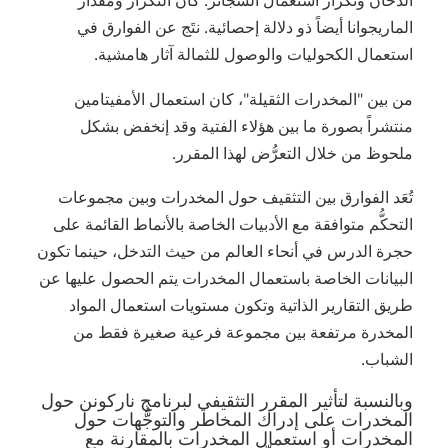
الدخان وتكرار استعمال السجائر. كان التكرار ومقدار
الماريجوانا أيضاً ذو دلالة إحصائية. نتَج عن الفوارق في
استعمال الكحوليات والوصول للثمالة آثار هامشية.
من بين "المخدرات الثقيلة"، كان استعمال الأمفيتامين
منتشراً بصورة ما بين هؤلاء الفتية وقد إنخفض بشكل
ملحوظ من خلال التعرُّض لهذا المقرر.
تُعَد الفوارق بين التثقيف حول المخدرات وبين مجموعات
التحكُّم متوافقة مع الأدبيات الخاصة بالأنماط القائمة على
حجرة الدرس في أنحاء العالم من حيث التدخل، حينما تكون
البيانات الخاصة باستعمال المخدرات يتم الحصول عليها عن
طريق التقارير الذاتية وتكون مستويات استعمال المواد
المخدرة مرتفعة بين مجموعة فرعية صغيرة فقط من
الشباب.
وبالنسبة لتأثير المقرر التثقيفي لبرنامج ناركونن حول
المخدرات على إدراك المخاطر والتوجُّهات حول
المخدرات أو استعمال المخدرات بالمقارنة مع