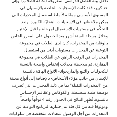
داخل بيئة الفصل الدراسي المعروفة (لكافة الطلاب). وإلى
حد كبير، فقد كانت الإستجابات الخاصة بالإستبيان في
المستوى الأساسي مماثلة لأنماط استعمال المخدرات التي
يمكن ملاحظتها في الإستبيانات المَحليّة الكبيرة. وبَعد
التحكُّم في مستويات الإستعمال لمرحلة ما قبل الإختبار،
وخلال مرحلة الستة أشهر بعد الحصول على المقرر الخاص
بالوقاية من المخدرات، كان لدى الطلاب في مجموعة
التوعية عن المخدرات مستويات أدنى من استعمال
المخدرات في الوقت الراهن عن الطلاب في مجموعة
المقارنة. تم ملاحظة معدلات إنخفاض واضحة بالنسبة
للكحوليات والتبغ والماريجوانا- الأنواع الهامّة بالنسبة
للإدمان من جانب هؤلاء الأشخاص- بالإضافة إلى أنواع معينة
من "المخدرات الثقيلة" بما في ذلك المخدرات التي تُصرف
بوصفة طبية منضبطة، والكوكايين وعقاقير الإحساس
بالنشوة. تُظهِر النتائج في الجدول رقم 4 توجُّهاً واضحاً
وموثوقاً فيه بين كل فئة تم إختبارها لبرنامج التوعية عن
المخدرات من أجل الوصول لمعدلات منخفضة في سلوكيات