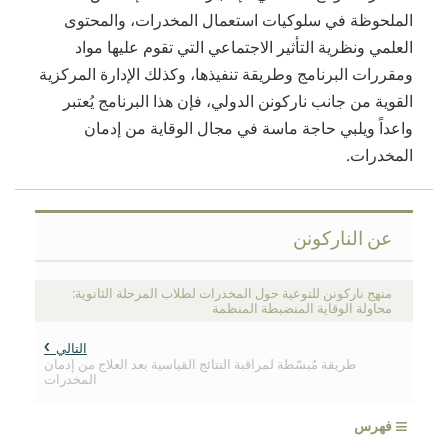
الملحوظة في سلوكيات استعمال المخدرات، والمحتوى
العلمي ونظرية التأثير الاجتماعي التي تقوم عليها مواد
ومقررات البرنامج وطريقة تنفيذها، وكذلك الإدارة المركزية
القوية من جانب ناركونن الدولي، فإن هذا البرنامج يُعتبر
واعداً ويلبي حاجة ماسة في مجال الوقاية من إدمان
المخدرات.
عن الناركونن
منهج ناركونن للتوعية حول المخدرات لطلاب المرحلة الثانوية:
محاولة الوقاية المنضبطة المنظمة
التالي
طريقة مُبسّطة لمراقبة النتائج القياسية بعد العلاج من إدمان
المخدرات
≡
فهرس