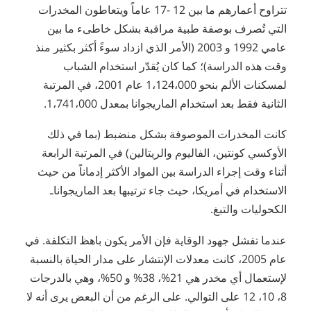
تتراوح أعمارهم ما بين 12 -17 عاماً ويتعاطون المخدرات
التي تُصرف بوصفة طبية مراقبة بشكل خاطىء ما بين
عامي 1992 و 2003 (الأمر الذي ازداد سوءً أكثر بكثير منذ
وقت هذه الدراسة)؛ كما كان يُقدّر استخدام الشباب
لمسكنات الألم بنحو 1،124،000 عام 2001، في المرتبة
الثانية فقط بعد استخدام الماريجوانا بمعدل 1،741،000.
كانت المخدرات الموصوفة بشكل منضبط (بما في ذلك
الأوكسي كونتين، الفاليوم والريتالين) في المرتبة الرابعة
أثناء وقت إجراء الدراسة بين المواد الأكثر إدماناً من حيث
الاستخدام في أمريكا، حيث جاء ترتيبها بعد الماريجواناـ
الكحوليات والتبغ.
عندما تفشل جهود الوقاية فإن الأمر يكون باهظ التكلفة. في
عام 2005، كانت معدلات الإنتشار على مدار الحياة بالنسبة
لإستعمال أي مخدر هي 21%، 38% و 50%، وهي بالدرجات
8، 10، 12 على التوالي. على الرغم من أن البعض يرى أنه لا