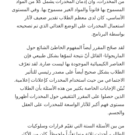
من المخدرات، وأن إدمان المخدرات يشمل كُلّاً من المواد
المسموح بها قانوناً والمواد الغير مسموح بها. وفي المستوى
الأساسي، كان لدى معظم الطلاب تقدير ضعيف لآثار
استعمال المخدرات على الوضع الغذائي الذي تم تصحيحه
بواسطة البرنامج.
لقد صحّح المقرر أيضاً المفهوم الخاطئ الشائع حول
الماريجوانا- القائل أنّ نتيجة لنموّها بشكل طبيعي فإن
العناصر الكيميائية الموجودة بها ليست ضارة. لقد تعرّف
الطلاب بشكل صحيح أيضاً على مصدر رئيسي للتأثير
الاجتماعي من حيث استخدام المخدرات كإعلانات إعلامية.
تُبيّن الإجابات الخاصة بكثير من هذه الأسئلة بأن الطلاب
الذين حصلوا على المقرر التثقيفي حول المخدرات أظهروا
مستوى فهم أكبر للآثار الواسعة للمخدرات على العقل
والجسم.
من بين الأسئلة الستة التي تقيّم قرارات وسلوكيات
الطالب، أحدثت ثلاثة منها تغيُّراً ملحوظاً. كان من الأكثر