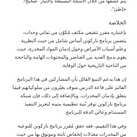
يتم كشفها من خلال الأسئلة البسيطة بإختيار "صحيح/
خاطئ".
الخلاصة
بإعتباره مقرر تثقيفي مكثف مُكوّن من ثماني وحدات،
يتضمن برنامج ناركونن أساس شامل من حيث النظرية
وعلم أسباب الأمراض وحول إدمان المواد المخدرة، حيث
يقوم بدمج العديد من العناصر والمحتويات الهامة والناجحة
من الناحية التاريخية حول الوقاية.
إن هذا يدعم التنبؤ القائل بأن المشاركين في هذا البرنامج
القائم على قاعة الدرس سوف يغيّرون من سلوكياتهم فيما
يتعلق بإدمان المخدرات. وبالإضافة إلى ذلك، فإن شبكة
برنامج ناركونن توفر بُنية تنظيمية متينة لتعزيز التنفيذ
المستدام وعالي الدقة للبرنامج.
وفي هذا التقييم، فقد حقق مُقرر برنامج ناركونن للتوعية
من المخدرات معدلات إنخفاض ثابتة وموثوق بها من حيث