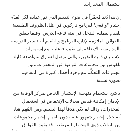
استعمال المخدرات.
إن هذا يُعَد مُحفّزاً في ضوء التقييم الذي تم إعداده لكي يُقدّم
إختبار "واقعي" لبرنامج ناركونن في ظل الظروف الطبيعية
للقيام بعملية التدخل في بيئة قاعة الدرس. وفيما يتعلق
بالعوائق الملازمة لإدارة البرنامج والتقييم أثناء سير الدراسة
بالمدارس، بالإضافة إلى تقييم فاعليته مع إستمارات
الإستبيان ذاتية التقرير، والتي توصل لفوارق متواضعة قابلة
للقياس بين مجموعات التوعية عن المخدرات وبين
مجموعات التحكُّم مع وجود أخطاء كبيرة في المفاهيم
بصورة نسبية.
لا يتيح استخدام منهجية الإستبيان الخاص بمركز الوقاية من
الإدمان إمكانية قياس معدلات الإنخفاض في استعمال
المخدرات، وذلك لم يكن هدفاً لهذا التقييم. ومن المُهم هنا،
أنه خلال إختبار جمهور عام - دون القيام بإختيار مجموعات
من الطلاب ذوي المخاطر المرتفعة- قد بقيت الفوارق