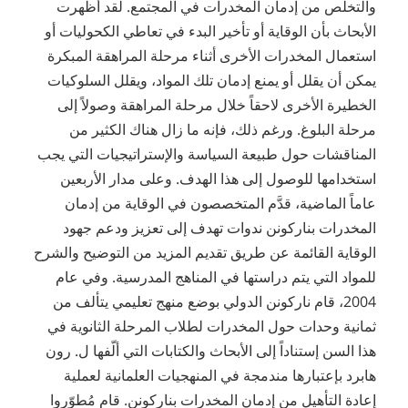
والتخلص من إدمان المخدرات في المجتمع. لقد أظهرت
الأبحاث بأن الوقاية أو تأخير البدء في تعاطي الكحوليات أو
استعمال المخدرات الأخرى أثناء مرحلة المراهقة المبكرة
يمكن أن يقلل أو يمنع إدمان تلك المواد، ويقلل السلوكيات
الخطيرة الأخرى لاحقاً خلال مرحلة المراهقة وصولاً إلى
مرحلة البلوغ. ورغم ذلك، فإنه ما زال هناك الكثير من
المناقشات حول طبيعة السياسة والإستراتيجيات التي يجب
استخدامها للوصول إلى هذا الهدف. وعلى مدار الأربعين
عاماً الماضية، قدَّم المتخصصون في الوقاية من إدمان
المخدرات بناركونن ندوات تهدف إلى تعزيز ودعم جهود
الوقاية القائمة عن طريق تقديم المزيد من التوضيح والشرح
للمواد التي يتم دراستها في المناهج المدرسية. وفي عام
2004، قام ناركونن الدولي بوضع منهج تعليمي يتألف من
ثمانية وحدات حول المخدرات لطلاب المرحلة الثانوية في
هذا السن إستناداً إلى الأبحاث والكتابات التي ألّفها ل. رون
هابرد بإعتبارها مندمجة في المنهجيات العلمانية لعملية
إعادة التأهيل من إدمان المخدرات بناركونن. قام مُطوّروا