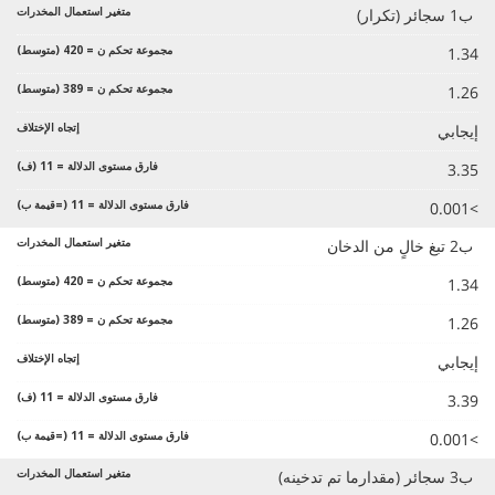
ب1 سجائر (تكرار)
1.34
1.26
إيجابي
3.35
>0.001
ب2 تبغ خالٍ من الدخان
1.34
1.26
إيجابي
3.39
>0.001
ب3 سجائر (مقدارما تم تدخينه)