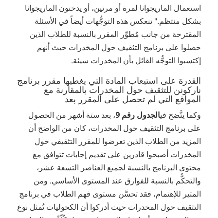
استعمال الماريجوانا لمرة أو مرتين، أو يدخنون الماريجوانا
بشكل منتظم." تنعكس هذه التوجُّهات أيضاً في الأسئلة
المقترحة من جانب مُطوِّر المقرر بالنسبة للطلاب الذين
حصلوا على برنامج التثقيف حول المخدرات حيث أنهم
إكتسبوا التوجُّه القائل بأن المخدرات سيئة.
القدرة على استيعاب المادة التي يغطيها مقرر برنامج
ناركونن للتثقيف حول المخدرات بالمقارنة مع
المواقع التي لم تحصل على المقرر بعد
وكما يتَّضح في
الجدول رقم 9
، بعد ستة أشهر من الحصول
على برنامج التثقيف حول المخدرات، كان من الواضح أن
المزيد من الطلاب الذين تعرضوا للمقرر التثقيفي حول
المخدرات أصبحوا قادرين على تقديم إجابات تتوافق مع
محتوى البرنامج بالنسبة لجميع العناصر التسعة عشر،
والتحكُّم بالنسبة للفوارق عند المستوى الأساسي. ومن
المثير للإهتمام، فقد تحسَّن مستوى فهم الطلاب في برنامج
التثقيف حول المخدرات حيث أدركوا أن الكحوليات تُمثل نوع