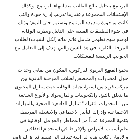
البرنامج بتحليل نتائج الطلاب بعد انتهاء البرنامج، وكذلك
الإستبيانات المجموعة بإعتبارها تدريب إدارة جودة والتي
كانت موجودة منذ بدء البرنامج وتستمر حتى اليوم؛ وذلك
في ضوء التطبيقات المبنية على الدليل ونظرية الوقاية
لوضع منهج تعليمي شامل قائم بذاته (لكل الشباب) لطلاب
المرحلة الثانوية في هذا السن والتي تهدف إلى التعامل مع
الجوانب الرئيسة للمشكلات.
يجمع المنهج التربوي لناركونن، المكون من ثماني وحدات
حول المخدرات والمخصص لطلاب المرحلة الثانوية بين
مركب فريد من استراتيجيات الوقاية حيث يتناول المحتوى
ما يتعلق بالتبغ، والكحوليات والماريجوانا والأنواع الشائعة
من "المخدرات الثقيلة." تتناول الدافعية الصحية والمهارات
الاجتماعية وإدراك التأثير الاجتماعي والأنشطة المرتبطة
بتنمية المعرفة عدداً من المخاطر والعوامل الوقائية في
علم أسباب الأمراض والإفراط في استخدام العقاقير
والإدمان. كانت هذه الدراسة تهدف إلى تقييم قدرة البرنامج