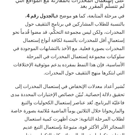
على إستعمال المخدرات بالمقارنة مع المواقع التي
لم تتسلّم المقرر بعد
في مرحلة المتابعة، كما هو موضح في
الجدول رقم 4
،
بالنسبة للطلاب المشاركين في برنامج التثقيف حول
المخدرات، ولكن ليس مجموعة التحكُّم، قد مضوا قُدماً نحو
إستعمالٍ أقل للمخدرات بالنسبة لكافة أنواع إستعمال
المخدرات بصورة فعلية. مع الأخذ بالتشابهات الموجودة في
سلوكيات مجموعة إستعمال المخدرات في المرحلة
الأساسية، فإن هذا النمط بمفرده يدعم موثوقية الإختلافات
التي ابتكرها منهج التثقيف حول المخدرات.
تُشير أعداد معدلات الإنخفاض في إستعمال المخدرات إلى
تحقيق دلالة إحصائية. تُبيّن خصائص الإختبارات المحددة مدى
فاعليّة البرنامج. تُعَد عناصر إستعمال الكحوليات والتبغ
والماريجوانا خلال الثلاثين يوماً الماضية مُلائمة بصورة خاصة
لطلاب المرحلة الثانوية: حيث أظهرت كمية استعمال
السجائر الأثر الأكثر قوة، متبوعةً بإستعمال التبغ عديم