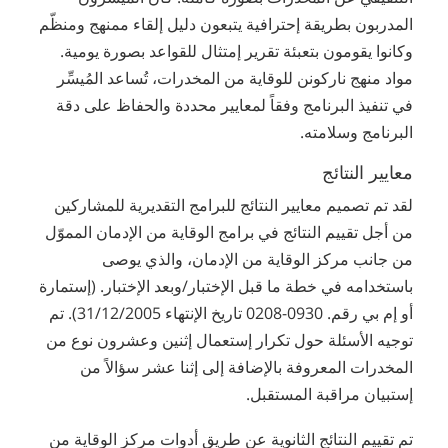
المدربون بطريقة إحترافية يتبعون دليل إلقاء ممنهج ومنظّم
وكانوا يقومون بتعبئة تقرير إمتثال للقواعد بصورة يومية.
مواد منهج ناركونن للوقاية من المخدرات، تُساعد المُيسِّر
في تنفيذ البرنامج وفقاً لمعايير محددة والحفاظ على دقة
البرنامج وسلامته.
معايير النتائج
لقد تم تصميم معايير النتائج للبرامج التقديرية للمشاركين
من أجل تقييم النتائج في برامج الوقاية من الإدمان المموّل
من جانب مركز الوقاية من الإدمان، والذي يوصى
باستخدامه في خطة ما قبل الإختبار/وبعد الإختبار. (إستمارة
أو إم بي رقم. 0930-0208 تاريخ الإنتهاء 31/12/2005). تم
توجيه الأسئلة حول تكرار إستعمال إثنين وعشرون نوع من
المخدرات المعروفة بالإضافة إلى إثنا عشر سؤالاً من
إستبيان مراقبة المستقبل.
تم تقييم النتائج الثانوية عن طريق أدوات مركز الوقاية من