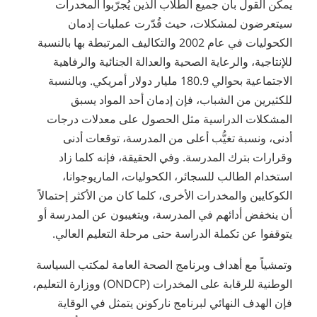
يمكن القول بأن جميع الطلاب الذين يُجرّبوا المخدرات
سيتعرضون لمشكلات، حيث قُدّرت عمليات إدمان
الكحوليات في عام 2002 والتكاليف المرتبطة بها بالنسبة
للإنتاجية، والرعاية الصحية والعدالة الجنائية والرفاهية
الاجتماعية بحوالي 180.9 مليار دولار أمريكي. وبالنسبة
للكثيرين من الشباب، فإن إدمان أحد المواد يسبق
المشكلات الدراسية مثل الحصول على معدلات درجات
أدنى، ونسبة تغيُّب أعلى من المدرسة، توقعات أدنى
وقرارات بترك المدرسة. وفي الحقيقة، فإنه كلما زاد
استخدام الطالب للسجائر، الكحوليات، الماريوجوانا،
الكوكايين والمخدرات الأخرى، كلما كان من الأكثر إحتمالاً
أن ينخفض أدائهم في المدرسة، ويتغيبون عن المدرسة أو
يتوقفوا عن تكملة الدراسة حتى مرحلة التعليم العالي.
وتمشياً مع أهداف وبرنامج الصحة العامة لمكتب السياسة
الوطنية للرقابة على المخدرات (ONDCP) ووزارة التعليم،
فإن الهدف النهائي لبرنامج ناركونن يتمثل في الوقاية