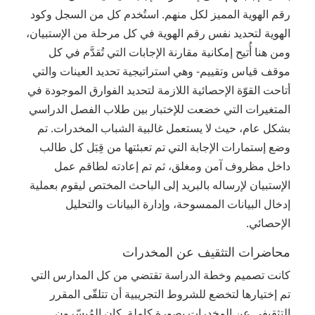
رقم الهوية المميز لكل منهم. استُخدم كل من السجل وكود
الهوية لتحديد نفس رقم الهوية في كل مرحلة من الإستبيان،
ومن هنا أُتيح إمكانية مقارنة الإجابات التي تُقدَّم في كل
موقف قياس وتقييم- وهي استراتيجية تحديد العينات والتي
أتاحت القوّة الإحصائية اللازمة لتحديد الفوارق الموجودة في
المتغيرات التي خضعت للإختبار بين طلاب الفصل الدراسي
بشكل عام، حيث لا يستعمل غالبية الشباب المخدرات. تم
وضع إستمارات الإجابة التي تم تعبئتها من قِبَل كل طالب
داخل مظروف آمن ومغلق، ثم تم إعادته لطاقم عمل
الإستبيان لإرساله بالبريد إلى الباحث المختص ليقوم بعملية
إدخال البيانات الممسوحة، وإدارة البيانات والتحليل
الإحصائي.
محاضرات التثقيف عن المخدرات
كانت تصميم وخطة الدراسة تقتضي من كل المدارس التي
تم إختيارها لتخضع للشروط التجريبية أن تتلقّى المقرر
التثقيفي عن المخدرات بصورة كاملة. كان المُيسّرون