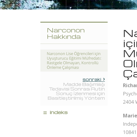
Narconon
Na
Hakkında
iç
Mü
Narconon Lise Öğrencileri için
Uyuşturucu Eğitimi Müfredatı:
Ol
Rastgele Olmayan, Kontrollü
Önleme Çalışması
Ça
sonraki
Madde Bağımlılığı
Richa
Tedavisi Sonrası Rutin
Psych
Sonuç İzlenmesi için
Basitleştirilmiş Yöntem
2404 
≡
indeks
Marie
Indep
10841