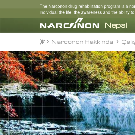
The Narconon drug rehabilitation program is a non-
individual the life, the awareness and the ability
Narconon Hakkında
Çalış
Narconon Hakkında
Çalış
⨯