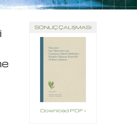
SONUÇ ÇALIŞMASI
i
me
Download PDF ›