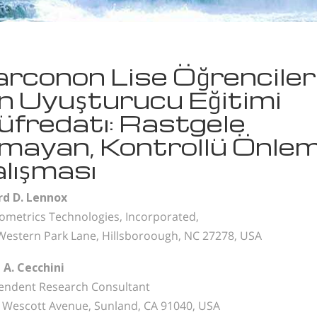
rconon Lise Öğrenciler
in Uyuşturucu Eğitimi
fredatı: Rastgele
mayan, Kontrollü Önle
lışması
rd D. Lennox
ometrics Technologies, Incorporated,
Western Park Lane, Hillsboroough, NC 27278, USA
 A. Cecchini
endent Research Consultant
 Wescott Avenue, Sunland, CA 91040, USA