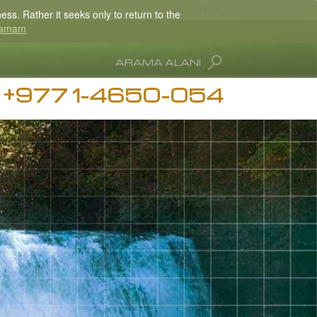
DİL
ss. Rather it seeks only to return to the
amam
Nepali
ARAMA ALANI
English
+977 1-4650-054
Arabic
ğımlılığı Bilgisi
Czech
Hubbard
Turkish
Tüm Bölgeler/Diller