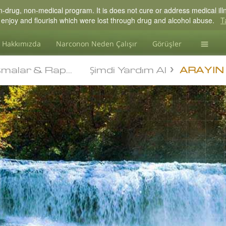
drug, non-medical program. It is does not cure or address medical illne
 to enjoy and flourish which were lost through drug and alcohol abuse.
T
Hakkımızda
Narconon Neden Çalışır
Görüşler
Madde Ba
malar & Raporlar
Şimdi Yardım Al
malar & Raporlar
ARAYIN
L. Ron 