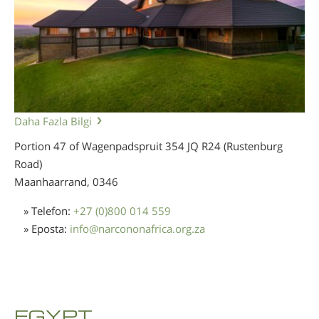
Daha Fazla Bilgi
Portion 47 of Wagenpadspruit 354 JQ R24 (Rustenburg
Road)
Maanhaarrand,
0346
» Telefon:
+27 (0)800 014 559
» Eposta:
info
@
narcononafrica.org.za
EGYPT