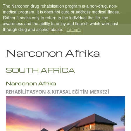
The Narconon drug rehabilitation program is a non-drug, non-
Nepali
medical program. It is does not cure or address medical illness.
Rather it seeks only to return to the individual the life, the
English
awareness and the ability to enjoy and flourish which were lost
through drug and alcohol abuse.
Tamam
Arabic
ARAYIN
Czech
Narconon Afrika
Turkish
Tüm Bölgeler/Diller
SOUTH AFRİCA
Narconon Afrika
REHABİLİTASYON & KITASAL EĞİTİM MERKEZİ