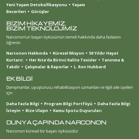
Yeni Yaşam Detoksifikasyonu
Yaşam
Becerileri
Görüşler
BİZİM HİKAYEMİZ.
BİZİM TEKNOLOJİMİZ
Narconon’un başarı öyküsünün temeli hakkında daha fazlasını
öğrenin
Narconon Hakkında
Küresel Misyon
50 Yıldır Hayat
Kurtarır.
Her Kıta’da Birinci Kalite Tesisler
Tanınma &
Takdir
Çalışmalar & Raporlar
L. Ron Hubbard
EK BİLGİ
Danışmanlar, uyuşturucu rehabilitasyon uzmanları ve ilgili aile üyeleri
için
Daha Fazla Bilgi
Program Bilgi Portföyü
Daha Fazla Bilgi
İsteyin
Bize Ulaşın
Kamu Spotu Duyuruları
DÜNYA ÇAPINDA NARCONON
Narconon küresel bir başarı öyküsüdür