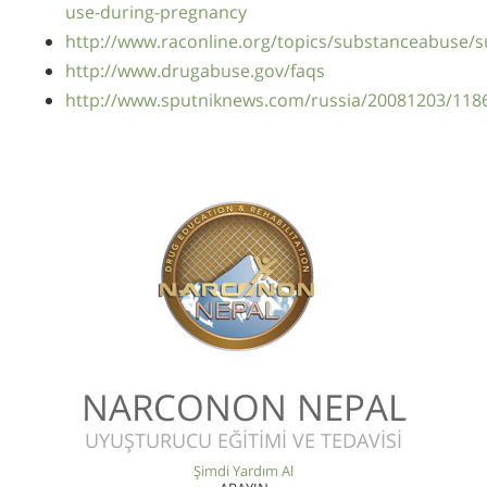
use-during-pregnancy
http://www.raconline.org/topics/substanceabuse/
http://www.drugabuse.gov/faqs
http://www.sputniknews.com/russia/20081203/118
NARCONON NEPAL
UYUŞTURUCU EĞİTİMİ VE TEDAVİSİ
Şimdi Yardım Al