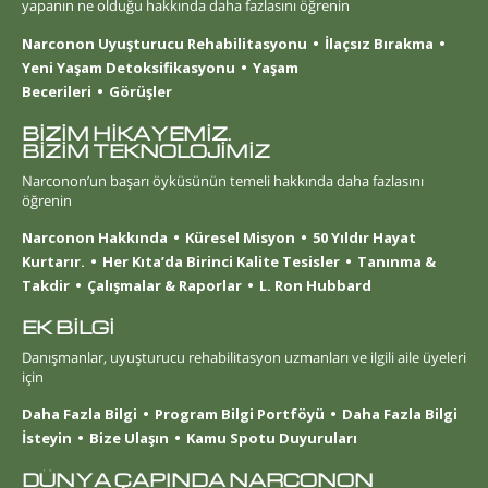
yapanın ne olduğu hakkında daha fazlasını öğrenin
Narconon Uyuşturucu Rehabilitasyonu
İlaçsız Bırakma
Yeni Yaşam Detoksifikasyonu
Yaşam
Becerileri
Görüşler
BİZİM HİKAYEMİZ.
BİZİM TEKNOLOJİMİZ
Narconon’un başarı öyküsünün temeli hakkında daha fazlasını
öğrenin
Narconon Hakkında
Küresel Misyon
50 Yıldır Hayat
Kurtarır.
Her Kıta’da Birinci Kalite Tesisler
Tanınma &
Takdir
Çalışmalar & Raporlar
L. Ron Hubbard
EK BİLGİ
Danışmanlar, uyuşturucu rehabilitasyon uzmanları ve ilgili aile üyeleri
için
Daha Fazla Bilgi
Program Bilgi Portföyü
Daha Fazla Bilgi
İsteyin
Bize Ulaşın
Kamu Spotu Duyuruları
DÜNYA ÇAPINDA NARCONON