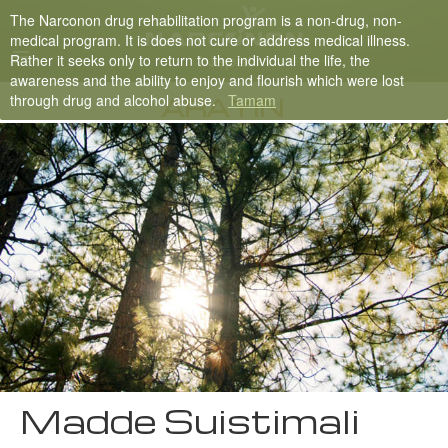
The Narconon drug rehabilitation program is a non-drug, non-
Nepali
medical program. It is does not cure or address medical illness.
Rather it seeks only to return to the individual the life, the
English
awareness and the ability to enjoy and flourish which were lost
through drug and alcohol abuse.
Tamam
Arabic
ARAYIN
Czech
Turkish
Tüm Bölgeler/Diller
Madde Suistimali