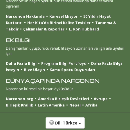
Narconon’un başarı öyküsünün temeli hakkında daha fazlasını
öğrenin
Narconon Hakkında
Küresel Misyon
50 Yıldır Hayat
Kurtarır.
Her Kıta’da Birinci Kalite Tesisler
Tanınma &
Takdir
Çalışmalar & Raporlar
L. Ron Hubbard
EK BİLGİ
Danışmanlar, uyuşturucu rehabilitasyon uzmanları ve ilgili aile üyeleri
için
Daha Fazla Bilgi
Program Bilgi Portföyü
Daha Fazla Bilgi
İsteyin
Bize Ulaşın
Kamu Spotu Duyuruları
DÜNYA ÇAPINDA NARCONON
Narconon küresel bir başarı öyküsüdür
Narconon.org
Amerika Birleşik Devletleri
Avrupa
Birleşik Krallık
Latin Amerika
Nepal
Afrika
Dil:
Türkçe