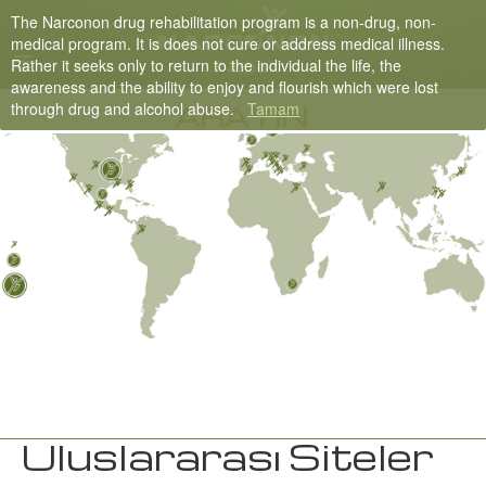
The Narconon drug rehabilitation program is a non-drug, non-
Nepali
medical program. It is does not cure or address medical illness.
Rather it seeks only to return to the individual the life, the
English
awareness and the ability to enjoy and flourish which were lost
through drug and alcohol abuse.
Tamam
Arabic
ARAYIN
Czech
Turkish
Tüm Bölgeler/Diller
Uluslararası Siteler