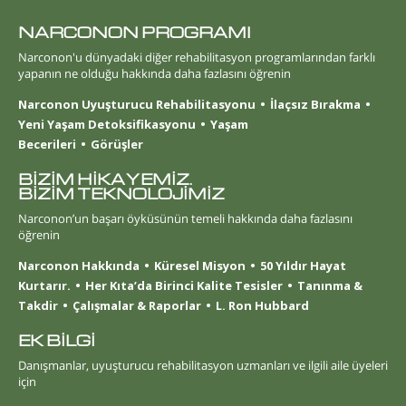
NARCONON PROGRAMI
Narconon'u dünyadaki diğer rehabilitasyon programlarından farklı
yapanın ne olduğu hakkında daha fazlasını öğrenin
Narconon Uyuşturucu Rehabilitasyonu
İlaçsız Bırakma
Yeni Yaşam Detoksifikasyonu
Yaşam
Becerileri
Görüşler
BİZİM HİKAYEMİZ.
BİZİM TEKNOLOJİMİZ
Narconon’un başarı öyküsünün temeli hakkında daha fazlasını
öğrenin
Narconon Hakkında
Küresel Misyon
50 Yıldır Hayat
Kurtarır.
Her Kıta’da Birinci Kalite Tesisler
Tanınma &
Takdir
Çalışmalar & Raporlar
L. Ron Hubbard
EK BİLGİ
Danışmanlar, uyuşturucu rehabilitasyon uzmanları ve ilgili aile üyeleri
için