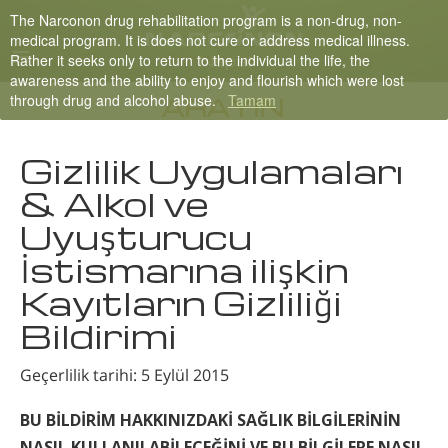
The Narconon drug rehabilitation program is a non-drug, non-
Nepali
medical program. It is does not cure or address medical illness.
Rather it seeks only to return to the individual the life, the
English
awareness and the ability to enjoy and flourish which were lost
through drug and alcohol abuse.
Tamam
Arabic
ARAYIN
Czech
Gizlilik Uygulamaları
Turkish
& Alkol ve
Tüm Bölgeler/Diller
Uyuşturucu
İstismarına ilişkin
Kayıtların Gizliliği
Bildirimi
Geçerlilik tarihi: 5 Eylül 2015
BU BİLDİRİM HAKKINIZDAKİ SAĞLIK BİLGİLERİNİN
NASIL KULLANILABİLECEĞİNİ VE BU BİLGİLERE NASIL