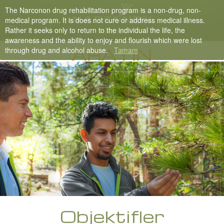
The Narconon drug rehabilitation program is a non-drug, non-
Nepali
medical program. It is does not cure or address medical illness.
Rather it seeks only to return to the individual the life, the
English
awareness and the ability to enjoy and flourish which were lost
ARAYIN
through drug and alcohol abuse.
Tamam
Arabic
Czech
Turkish
Tüm Bölgeler/Diller
Objektifler