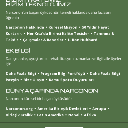
BİZİM TEKNOLOJİMİZ
Narconon’un başarı öyküsünün temeli hakkında daha fazlasını
öğrenin
Narconon Hakkında
Küresel Misyon
50 Yıldır Hayat
Kurtarır.
Her Kıta’da Birinci Kalite Tesisler
Tanınma &
Takdir
Çalışmalar & Raporlar
L. Ron Hubbard
EK BİLGİ
Danışmanlar, uyuşturucu rehabilitasyon uzmanları ve ilgili aile üyeleri
için
Daha Fazla Bilgi
Program Bilgi Portföyü
Daha Fazla Bilgi
İsteyin
Bize Ulaşın
Kamu Spotu Duyuruları
DÜNYA ÇAPINDA NARCONON
Narconon küresel bir başarı öyküsüdür
Narconon.org
Amerika Birleşik Devletleri
Avrupa
Birleşik Krallık
Latin Amerika
Nepal
Afrika