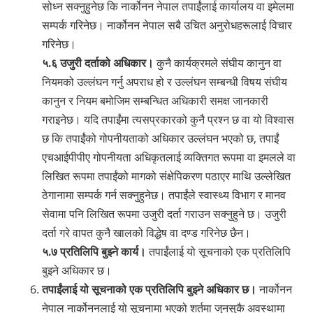
सोध्न सक्नुहुनेछ कि नार्कोनन नेपाल तपाईंलाई कार्यालय वा इमेलमा
सम्पर्क गरिनेछ। नार्कोनन नेपाल सबै उचित अनुरोधहरूलाई विचार
गरिनेछ।
५.६ उजुरी दर्ताको अधिकार।
कुनै कार्यक्रमले संघीय कानुन वा
नियमको उल्लंघन गर्नु अपराध हो र उल्लंघन सम्बन्धी विषय संघीय
कानुन र नियम बमोजिम सम्बन्धित अधिकारी समक्ष जानकारी
गराइनेछ। यदि तपाईंमा त्यसप्रकारको कुनै प्रश्न छ वा यो विश्वास
छ कि तपाईंको गोपनीयताको अधिकार उल्लंघन भएको छ, तपाईं
एचआईपीपीए गोपनीयता अधिकृतलाई व्यक्तिगत रूपमा वा इमलले वा
लिखित रूपमा तपाईंको मागको संक्षेपिकरण पठाएर माथि उल्लेखित
ठेगानामा सम्पर्क गर्न सक्नुहुनेछ। तपाईंले स्वास्थ्य विभाग र मानव
सेवामा पनि लिखित रूपमा उजुरी दर्ता गराउन सक्नुहुने छ। उजुरी
दर्ता गरे वापत कुनै खालको विद्धेष वा दण्ड गरिनेछ छैन।
५.७ प्रतिलिपि बुझ्ने कार्य।
तपाईंलाई यो सूचनाको एक प्रतिलिपि
बुझ्ने अधिकार छ।
तपाईंलाई यो सूचनाको एक प्रतिलिपि बुझ्ने अधिकार छ।
नार्कोनन
नेपाल ‍नार्कोननलाई यो सूचनामा भएको शर्तमा जुनसुकै अवस्थामा