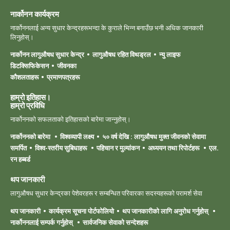
नार्कोनन कार्यक्रम
नार्कोननलाई अन्य सुधार केन्द्रहरूभन्दा के कुराले भिन्न बनाउँछ भनी अधिक जानकारी
लिनुहोस्।
नार्कोनन लागुऔषध सुधार केन्द्र
लागुऔषध रहित विथड्रल
न्यु लाइफ
डिटक्सिफिकेसन
जीवनका
कौशलताहरू
प्रमाणपत्रहरू
हाम्रो इतिहास।
हाम्रो ‍प्रविधि
नार्कोननको सफलताको इतिहासको बारेमा जान्नुहोस्।
नार्कोननको बारेमा
विश्वव्यापी लक्ष्य
५० वर्ष देखि : लागुऔषध मुक्त जीवनको सेवामा
समर्पित
विश्व-स्तरीय सुबिधाहरू
पहिचान र मुल्यांकन
अध्ययन तथा रिपोर्टहरू
एल.
रन हब्बर्ड
थप जानकारी
लागुऔषध सुधार केन्द्रका पेशेवरहरू र सम्बन्धित परिवारका सदस्यहरूको परामर्श सेवा
थप जानकारी
कार्यक्रम सूचना पोर्टफोलियो
थप जानकारीको लागि अनुरोध गर्नुहोस्
नार्कोननलाई सम्पर्क गर्नुहोस्
सार्वजनिक सेवाको सन्देशहरू