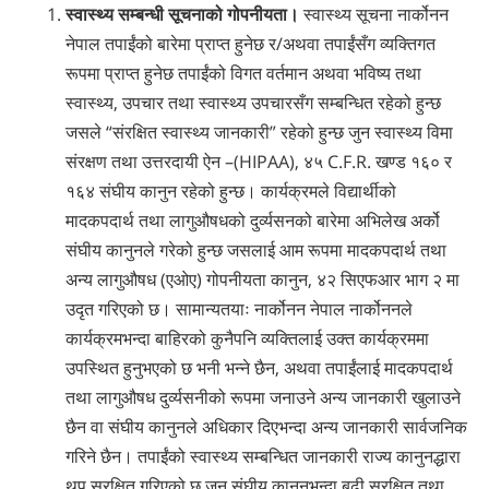
स्वास्थ्य सम्बन्धी सूचनाको गोपनीयता।
स्वास्थ्य सूचना नार्कोनन
नेपाल तपाईंको बारेमा प्राप्त हुनेछ र/अथवा तपाईं‍सँग व्यक्तिगत
रूपमा प्राप्त हुनेछ तपाईंको विगत वर्तमान अथवा भविष्य तथा
स्वास्थ्य, उपचार तथा स्वास्थ्य उपचार‍सँग सम्बन्धित रहेको हुन्छ
जसले “संरक्षित स्वास्थ्य जानकारी” रहेको हुन्छ जुन स्वास्थ्य विमा
संरक्षण तथा उत्तरदायी ऐन –(HIPAA), ४५ C.F.R. खण्ड १६० र
१६४ संघीय कानुन रहेको हुन्छ। कार्यक्रमले विद्यार्थीको
मादकपदार्थ तथा लागुऔषधको दुर्व्यसनको बारेमा अभिलेख अर्को
संघीय कानुनले गरेको हुन्छ जसलाई आम रूपमा मादकपदार्थ तथा
अन्य लागुऔषध (एओए) गोपनीयता कानुन, ४२ सिएफआर भाग २ मा
उदृत गरिएको छ। सामान्यतयाः नार्कोनन नेपाल ‍नार्कोननले
कार्यक्रमभन्दा बाहिरको कुनैपनि व्यक्तिलाई उक्त कार्यक्रममा
उपस्थित हुनुभएको छ भनी भन्ने छैन, अथवा तपाईंलाई मादकपदार्थ
तथा लागुऔषध दुर्व्यसनीको रूपमा जनाउने अन्य जानकारी खुलाउने
छैन वा संघीय कानुनले अधिकार दिएभन्दा अन्य जानकारी सार्वजनिक
गरिने छैन। तपाईंको स्वास्थ्य सम्बन्धित जानकारी राज्य कानुनद्धारा
थप सुरक्षित गरिएको छ जुन संघीय कानुनभन्दा बढी सुरक्षित तथा