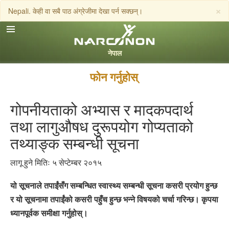
×
Nepali. केही वा सबै पाठ अंग्रेजीमा देखा पर्न सक्छन्।
Nepali
English
Arabic
फोन गर्नुहोस्
Czech
गोपनीयताको अभ्यास र मादकपदार्थ
Turkish
तथा लागुऔषध दुरूपयोग गोप्यताको
सबै क्षेत्र /भाषा
तथ्याङ्क सम्बन्धी सूचना
लागू हुने मितिः ५ सेप्टेम्बर २०१५
यो सूचनाले तपाईं‍सँग सम्बन्धित स्वास्थ्य सम्बन्धी सूचना कसरी प्रयोग हुन्छ
र यो सूचनामा तपाईंको कसरी पहुँच हुन्छ भन्ने विषयको चर्चा गरिन्छ। कृपया
ध्यानपूर्वक समीक्षा गर्नुहोस्।