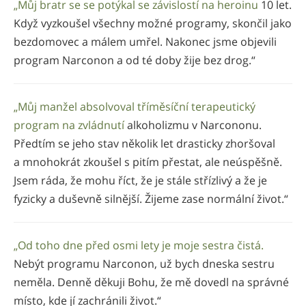
„Můj bratr se se potýkal se závislostí na heroinu
10 let.
Když vyzkoušel všechny možné programy, skončil jako
bezdomovec a málem umřel. Nakonec jsme objevili
program Narconon a od té doby žije bez drog.“
„Můj manžel absolvoval tříměsíční terapeutický
program na zvládnutí
alkoholizmu v Narcononu.
Předtím se jeho stav několik let drasticky zhoršoval
a mnohokrát zkoušel s pitím přestat, ale neúspěšně.
Jsem ráda, že mohu říct, že je stále střízlivý a že je
fyzicky a duševně silnější. Žijeme zase normální život.“
„Od toho dne před osmi lety je moje sestra čistá.
Nebýt programu Narconon, už bych dneska sestru
neměla. Denně děkuji Bohu, že mě dovedl na správné
místo, kde jí zachránili život.“