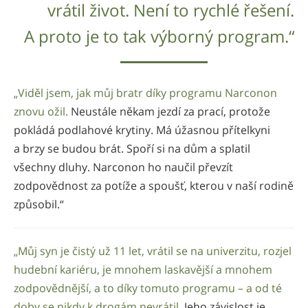
vrátil život. Není to rychlé řešení.
A proto je to tak výborný program.“
„Viděl jsem, jak můj bratr díky programu Narconon
znovu ožil.
Neustále někam jezdí za prací, protože
pokládá podlahové krytiny. Má úžasnou přítelkyni
a brzy se budou brát. Spoří si na dům a splatil
všechny dluhy. Narconon ho naučil převzít
zodpovědnost za potíže a spoušť, kterou v naší rodině
způsobil.“
„Můj syn je čistý už 11 let, vrátil se na univerzitu, rozjel
hudební kariéru, je mnohem laskavější a mnohem
zodpovědnější, a to díky tomuto programu – a od té
doby se nikdy k drogám nevrátil.
Jeho závislost je