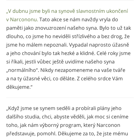
„V dubnu jsme byli na synově slavnostním ukončení
v Narcononu.
Tato akce se nám navždy vryla do
paměti jako znovuzrození našeho syna. Bylo to už tak
dlouho, co jsme ho neviděli střízlivého a bez drog, že
jsme ho málem nepoznali. Vypadal naprosto úžasně
a jeho chování bylo tak hezké a klidné. Celé roky jsme
si říkali, jestli vůbec ještě uvidíme našeho syna
„normálního“. Nikdy nezapomeneme na vaše tváře
a na ty úžasné věci, co děláte. Z celého srdce Vám
děkujeme.“
„Když jsme se synem seděli a probírali plány jeho
dalšího studia, chci, abyste věděli, jak moc si ceníme
toho, jak nám výborný program, který Narconon
představuje, pomohl. Děkujeme za to, že jste mému