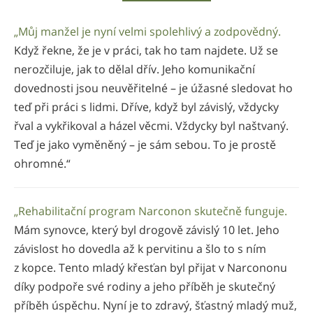
„Můj manžel je nyní velmi spolehlivý a zodpovědný.
Když řekne, že je v práci, tak ho tam najdete. Už se
nerozčiluje, jak to dělal dřív. Jeho komunikační
dovednosti jsou neuvěřitelné – je úžasné sledovat ho
teď při práci s lidmi. Dříve, když byl závislý, vždycky
řval a vykřikoval a házel věcmi. Vždycky byl naštvaný.
Teď je jako vyměněný – je sám sebou. To je prostě
ohromné.“
„Rehabilitační program Narconon skutečně funguje.
Mám synovce, který byl drogově závislý 10 let. Jeho
závislost ho dovedla až k pervitinu a šlo to s ním
z kopce. Tento mladý křesťan byl přijat v Narcononu
díky podpoře své rodiny a jeho příběh je skutečný
příběh úspěchu. Nyní je to zdravý, šťastný mladý muž,