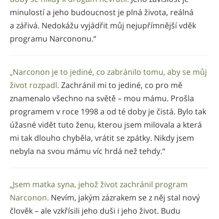
minulostí a jeho budoucnost je plná života, reálná
a zářivá. Nedokážu vyjádřit můj nejupřímnější vděk
programu Narcononu.“
„Narconon je to jediné, co zabránilo tomu, aby se můj
život rozpadl.
Zachránil mi to jediné, co pro mě
znamenalo všechno na světě – mou mámu. Prošla
programem v roce 1998 a od té doby je čistá. Bylo tak
úžasné vidět tuto ženu, kterou jsem milovala a která
mi tak dlouho chyběla, vrátit se zpátky. Nikdy jsem
nebyla na svou mámu víc hrdá než tehdy.“
„Jsem matka syna, jehož život zachránil program
Narconon.
Nevím, jakým zázrakem se z něj stal nový
člověk – ale vzkřísili jeho duši i jeho život. Budu