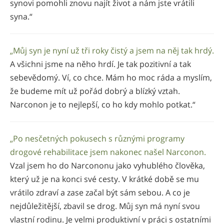
synovi pomohli znovu najít život a nám jste vrátili
syna.“
„Můj syn je nyní už tři roky čistý a jsem na něj tak hrdý.
A všichni jsme na něho hrdí. Je tak pozitivní a tak
sebevědomý. Ví, co chce. Mám ho moc ráda a myslím,
že budeme mít už pořád dobrý a blízký vztah.
Narconon je to nejlepší, co ho kdy mohlo potkat.“
„Po nesčetných pokusech s různými programy
drogové rehabilitace jsem nakonec našel Narconon.
Vzal jsem ho do Narcononu jako vyhublého člověka,
který už je na konci své cesty. V krátké době se mu
vrátilo zdraví a zase začal být sám sebou. A co je
nejdůležitější, zbavil se drog. Můj syn má nyní svou
vlastní rodinu. Je velmi produktivní v práci s ostatními