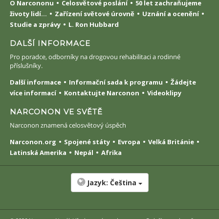
O Narcononu
Celosvětové poslání
50 let zachraňujeme
životy lidí...
Zařízení světové úrovně
Uznání a ocenění
Studie a zprávy
L. Ron Hubbard
DALŠÍ INFORMACE
Pro poradce, odborníky na drogovou rehabilitaci a rodinné
příslušníky.
Další informace
Informační sada k programu
Žádejte
více informací
Kontaktujte Narconon
Videoklipy
NARCONON VE SVĚTĚ
Narconon znamená celosvětový úspěch
Narconon.org
Spojené státy
Evropa
Velká Británie
Latinská Amerika
Nepál
Afrika
Jazyk:
Čeština