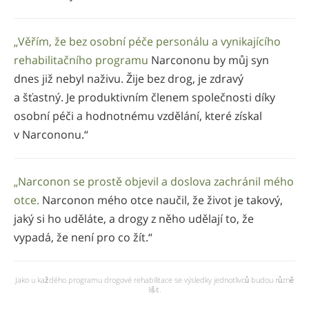
„Věřím, že bez osobní péče personálu a vynikajícího
rehabilitačního programu
Narcononu by můj syn
dnes již nebyl naživu. Žije bez drog, je zdravý
a šťastný. Je produktivním členem společnosti díky
osobní péči a hodnotnému vzdělání, které získal
v Narcononu.“
„Narconon se prostě objevil a doslova zachránil mého
otce.
Narconon mého otce naučil, že život je takový,
jaký si ho uděláte, a drogy z něho udělají to, že
vypadá, že není pro co žít.“
Jako u každého programu drogové rehabilitace se výsledky jednotlivců budou různě
lišit.