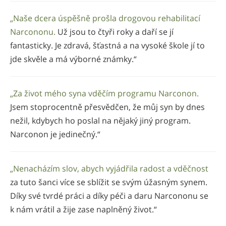
„Naše dcera úspěšně prošla drogovou rehabilitací
Narcononu.
Už jsou to čtyři roky a daří se jí
fantasticky. Je zdravá, šťastná a na vysoké škole jí to
jde skvěle a má výborné známky.“
„Za život mého syna vděčím programu Narconon.
Jsem stoprocentně přesvědčen, že můj syn by dnes
nežil, kdybych ho poslal na nějaký jiný program.
Narconon je jedinečný.“
„Nenacházím slov, abych vyjádřila radost a vděčnost
za tuto šanci více se sblížit se svým úžasným synem.
Díky své tvrdé práci a díky péči a daru Narcononu se
k nám vrátil a žije zase naplněný život.“