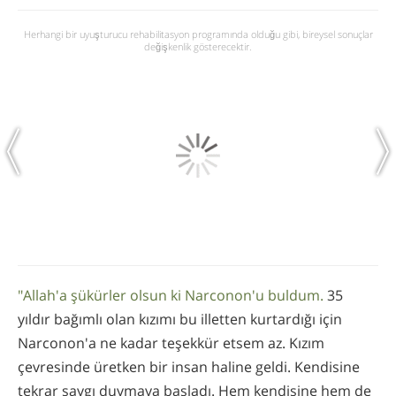
Herhangi bir uyuşturucu rehabilitasyon programında olduğu gibi, bireysel sonuçlar
değişkenlik gösterecektir.
"Allah'a şükürler olsun ki Narconon'u buldum.
35
yıldır bağımlı olan kızımı bu illetten kurtardığı için
Narconon'a ne kadar teşekkür etsem az. Kızım
çevresinde üretken bir insan haline geldi. Kendisine
tekrar saygı duymaya başladı. Hem kendisine hem de