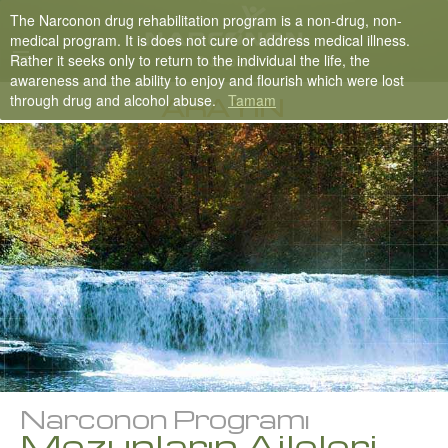
The Narconon drug rehabilitation program is a non-drug, non-
Nepali
medical program. It is does not cure or address medical illness.
Rather it seeks only to return to the individual the life, the
English
awareness and the ability to enjoy and flourish which were lost
through drug and alcohol abuse.
Tamam
Arabic
ARAYIN
Czech
Turkish
Tüm Bölgeler/Diller
Narconon Programı
Mezunların Aileleri