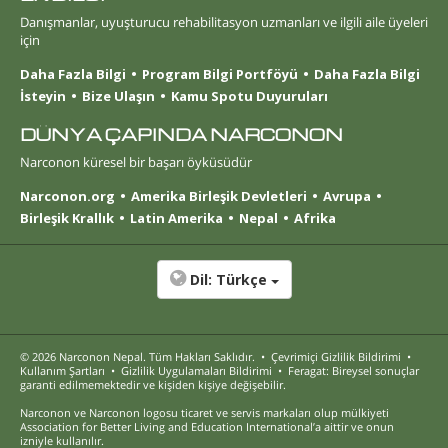
Danışmanlar, uyuşturucu rehabilitasyon uzmanları ve ilgili aile üyeleri
için
Daha Fazla Bilgi
Program Bilgi Portföyü
Daha Fazla Bilgi
İsteyin
Bize Ulaşın
Kamu Spotu Duyuruları
DÜNYA ÇAPINDA NARCONON
Narconon küresel bir başarı öyküsüdür
Narconon.org
Amerika Birleşik Devletleri
Avrupa
Birleşik Krallık
Latin Amerika
Nepal
Afrika
Dil:
Türkçe
© 2026
Narconon Nepal
. Tüm Hakları Saklıdır.
•
Çevrimiçi Gizlilik Bildirimi
•
Kullanım Şartları
•
Gizlilik Uygulamaları Bildirimi
•
Feragat: Bireysel sonuçlar
garanti edilmemektedir ve kişiden kişiye değişebilir.
Narconon ve Narconon logosu ticaret ve servis markaları olup mülkiyeti
Association for Better Living and Education International’a aittir ve onun
izniyle kullanılır.