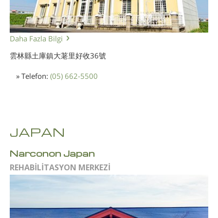
Daha Fazla Bilgi
雲林縣土庫鎮大荖里好收36號
» Telefon:
(05) 662-5500
JAPAN
Narconon Japan
REHABİLİTASYON MERKEZİ