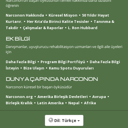
Narconon’un başarı öyküsünün temeli hakkında daha fazlasını
öğrenin
Narconon Hakkında
Küresel Misyon
50 Yıldır Hayat
Kurtarır.
Her Kıta’da Birinci Kalite Tesisler
Tanınma &
Takdir
Çalışmalar & Raporlar
L. Ron Hubbard
EK BİLGİ
Danışmanlar, uyuşturucu rehabilitasyon uzmanları ve ilgili aile üyeleri
için
Daha Fazla Bilgi
Program Bilgi Portföyü
Daha Fazla Bilgi
İsteyin
Bize Ulaşın
Kamu Spotu Duyuruları
DÜNYA ÇAPINDA NARCONON
Narconon küresel bir başarı öyküsüdür
Narconon.org
Amerika Birleşik Devletleri
Avrupa
Birleşik Krallık
Latin Amerika
Nepal
Afrika
Dil:
Türkçe