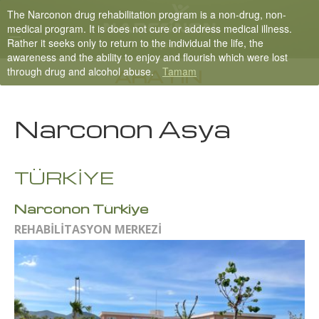
The Narconon drug rehabilitation program is a non-drug, non-
Nepali
medical program. It is does not cure or address medical illness.
Rather it seeks only to return to the individual the life, the
English
awareness and the ability to enjoy and flourish which were lost
through drug and alcohol abuse.
Tamam
Arabic
ARAYIN
Czech
Narconon Asya
Turkish
Tüm Bölgeler/Diller
TÜRKİYE
Narconon Türkiye
REHABİLİTASYON MERKEZİ