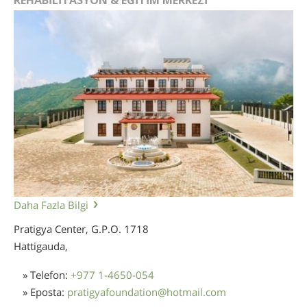
REHABİLİTASYON & EĞİTİM MERKEZİ
Daha Fazla Bilgi
Pratigya Center, G.P.O. 1718
Hattigauda,
» Telefon:
+977 1-4650-054
» Eposta:
pratigyafoundation
@
hotmail.com