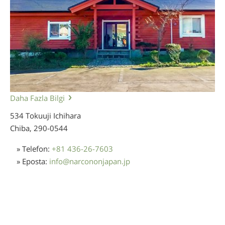
Daha Fazla Bilgi
534 Tokuuji Ichihara
Chiba,
290-0544
» Telefon:
+81 436-26-7603
» Eposta:
info
@
narcononjapan.jp