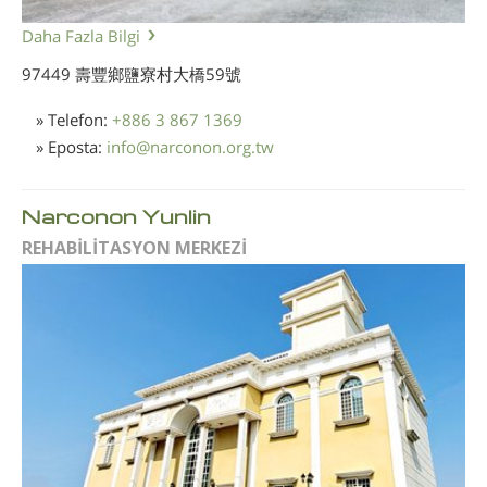
Daha Fazla Bilgi
97449 壽豐鄉鹽寮村大橋59號
» Telefon:
+886 3 867 1369
» Eposta:
info
@
narconon.org.tw
Narconon Yunlin
REHABİLİTASYON MERKEZİ