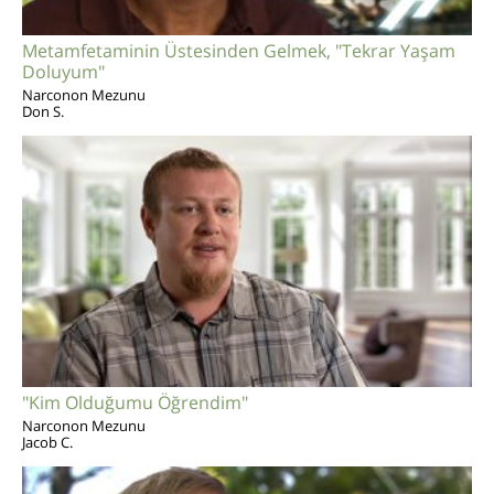
Metamfetaminin Üstesinden Gelmek, "Tekrar Yaşam
Doluyum"
Narconon Mezunu
Don S.
"Kim Olduğumu Öğrendim"
Narconon Mezunu
Jacob C.