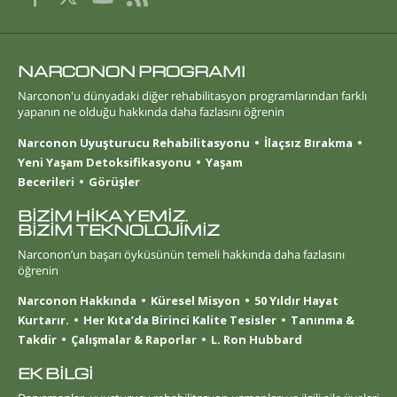
NARCONON PROGRAMI
Narconon'u dünyadaki diğer rehabilitasyon programlarından farklı
yapanın ne olduğu hakkında daha fazlasını öğrenin
Narconon Uyuşturucu Rehabilitasyonu
İlaçsız Bırakma
Yeni Yaşam Detoksifikasyonu
Yaşam
Becerileri
Görüşler
BİZİM HİKAYEMİZ.
BİZİM TEKNOLOJİMİZ
Narconon’un başarı öyküsünün temeli hakkında daha fazlasını
öğrenin
Narconon Hakkında
Küresel Misyon
50 Yıldır Hayat
Kurtarır.
Her Kıta’da Birinci Kalite Tesisler
Tanınma &
Takdir
Çalışmalar & Raporlar
L. Ron Hubbard
EK BİLGİ