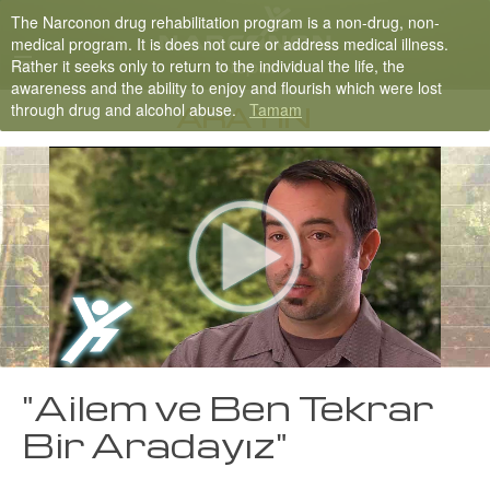
The Narconon drug rehabilitation program is a non-drug, non-
Nepali
medical program. It is does not cure or address medical illness.
Rather it seeks only to return to the individual the life, the
English
awareness and the ability to enjoy and flourish which were lost
through drug and alcohol abuse.
Tamam
Arabic
ARAYIN
Czech
Turkish
Tüm Bölgeler/Diller
"Ailem ve Ben Tekrar
Bir Aradayız"