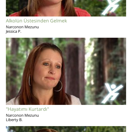
Alkolün Üstesinden Gelmek
Narconon Mezunu
Jessica P.
"Hayatımı Kurtardı"
Narconon Mezunu
Liberty B.