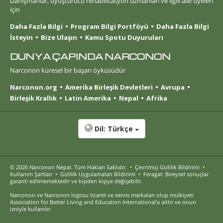
Danışmanlar, uyuşturucu rehabilitasyon uzmanları ve ilgili aile üyeleri
için
Daha Fazla Bilgi
Program Bilgi Portföyü
Daha Fazla Bilgi
İsteyin
Bize Ulaşın
Kamu Spotu Duyuruları
DÜNYA ÇAPINDA NARCONON
Narconon küresel bir başarı öyküsüdür
Narconon.org
Amerika Birleşik Devletleri
Avrupa
Birleşik Krallık
Latin Amerika
Nepal
Afrika
Dil:
Türkçe
© 2026
Narconon Nepal
. Tüm Hakları Saklıdır.
•
Çevrimiçi Gizlilik Bildirimi
•
Kullanım Şartları
•
Gizlilik Uygulamaları Bildirimi
•
Feragat: Bireysel sonuçlar
garanti edilmemektedir ve kişiden kişiye değişebilir.
Narconon ve Narconon logosu ticaret ve servis markaları olup mülkiyeti
Association for Better Living and Education International’a aittir ve onun
izniyle kullanılır.