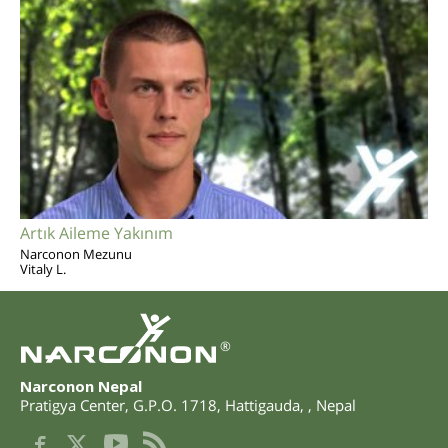
Artık Aileme Yakınım
Narconon Mezunu
Vitaly L.
®
Narconon Nepal
Pratigya Center, G.P.O. 1718
,
Hattigauda
,
,
Nepal