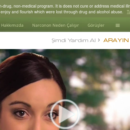
drug, non-medical program. It is does not cure or address medical illne
 to enjoy and flourish which were lost through drug and alcohol abuse.
T
Hakkımızda
Narconon Neden Çalışır
Görüşler
Madde Ba
Şimdi Yardım Al
ARAYIN
L. Ron 