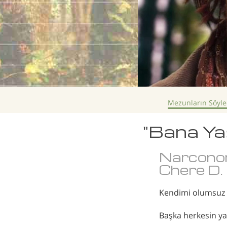
Mezunların Söyled
"Bana Ya
Narcono
Chere D.
Kendimi olumsuz b
Başka herkesin ya