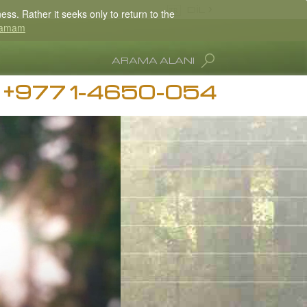
DİL
ss. Rather it seeks only to return to the
amam
Nepali
ARAMA ALANI
English
+977 1-4650-054
Arabic
ğımlılığı Bilgisi
Czech
Hubbard
Turkish
Tüm Bölgeler/Diller