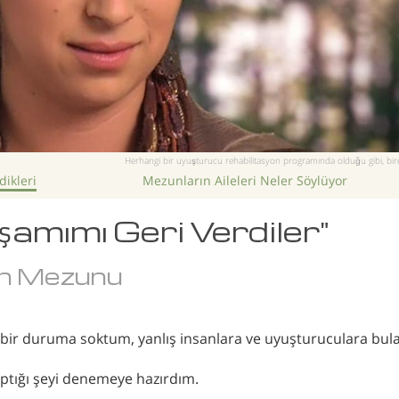
Herhangi bir uyuşturucu rehabilitasyon programında olduğu gibi, bire
ikleri
Mezunların Aileleri Neler Söylüyor
şamımı Geri Verdiler"
n Mezunu
ir duruma soktum, yanlış insanlara ve uyuşturuculara bula
ptığı şeyi denemeye hazırdım.