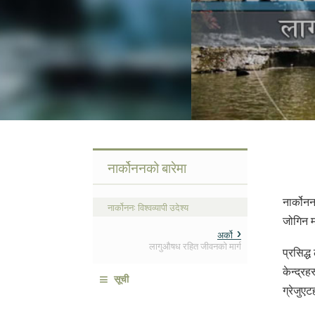
नार्कोननको बारेमा
नार्कोन
नार्कोनन: विश्वव्यापी उदेश्य
जोगिन मद
अर्को
लागुऔषध रहित जीवनको मार्ग
प्रसिद्
केन्द्र
≡
सूची
ग्रेजुए