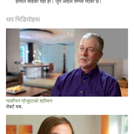
हामीले चाहेको यही हो। जुन अहिले सम्भव भएको छ।
थप भिडियोहरू
नार्कोनन ग्रेजुएटको श्रीमान
रोबर्ट यच.