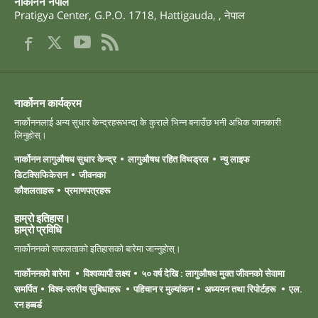
नार्कोनन नेपाल
Pratigya Center, G.P.O. 1718
,
Hattigauda
,
,
नेपाल
नार्कोनन कार्यक्रम
नार्कोननलाई अन्य सुधार केन्द्रहरूभन्दा के कुराले भिन्न बनाउँछ भनी अधिक जानकारी
लिनुहोस्।
नार्कोनन लागुऔषध सुधार केन्द्र
लागुऔषध रहित विथड्रल
न्यु लाइफ
डिटक्सिफिकेसन
जीवनका
कौशलताहरू
प्रमाणपत्रहरू
हाम्रो इतिहास।
हाम्रो ‍प्रविधि
नार्कोननको सफलताको इतिहासको बारेमा जान्नुहोस्।
नार्कोननको बारेमा
विश्वव्यापी लक्ष्य
५० वर्ष देखि : लागुऔषध मुक्त जीवनको सेवामा
समर्पित
विश्व-स्तरीय सुबिधाहरू
पहिचान र मुल्यांकन
अध्ययन तथा रिपोर्टहरू
एल.
रन हब्बर्ड