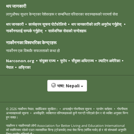
थप जानकारी
लागुऔषध सुधार केन्द्रका पेशेवरहरू र सम्बन्धित परिवारका सदस्यहरूको परामर्श सेवा
थप जानकारी
कार्यक्रम सूचना पोर्टफोलियो
थप जानकारीको लागि अनुरोध गर्नुहोस्
नार्कोननलाई सम्पर्क गर्नुहोस्
सार्वजनिक सेवाको सन्देशहरू
नार्कोननका विश्वभरिका केन्द्रहरू
नार्कोनन एक विश्वकै सफलताको कथा हो
Narconon.org
संयुक्त राज्य
युरोप
सँयुक्त अधिराज्य
ल्याटिन अमेरिका
नेपाल
अफ्रिका
भाषा:
Nepali
© 2026
नार्कोनन नेपाल
. सर्वाधिकार सुरक्षित।
•
अनलाईन गोपनीयता सूचना
•
प्रयोग सर्तहरू
•
गोपनीयता
अभ्यासहरूको सूचना
•
अस्वीकृति: व्यक्तिगत परिणामहरूको कुनै गारन्टी गरिएको छैन र यो व्यक्ति अनुसार भिन्न
हुन सक्छ।
नार्कोनन र नार्कोननको लोगो Association for Better Living and Education International
को स्वामित्वमा रहेको एउटा व्यवसायिक चिन्ह (ट्रेडमार्क) तथा सेवा चिन्ह (सर्भिस मार्क) हो र सो संस्थाको अनुमति
लिएर प्रयोग गरिएको हो।