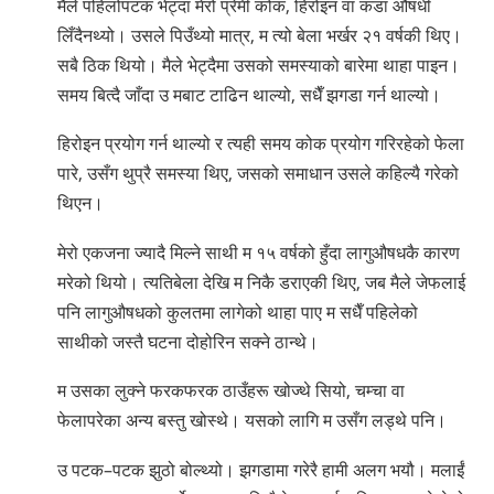
मैले पहिलोपटक भेट्दा मेरो प्रेमी कोक, हिरोइन वा कडा औषधी
लिँदैनथ्यो। उसले पिउँथ्यो मात्र, म त्यो बेला भर्खर २१ वर्षकी थिए।
सबै ठिक थियो। मैले भेट्दैमा उसको समस्याको बारेमा थाहा पाइन।
समय बित्दै जाँदा उ मबाट टाढिन थाल्यो, सधैँ झगडा गर्न थाल्यो।
हिरोइन प्रयोग गर्न थाल्यो र त्यही समय कोक प्रयोग गरिरहेको फेला
पारे, उसँग थुप्रै समस्या थिए, जसको समाधान उसले कहिल्यै गरेको
थिएन।
मेरो एकजना ज्यादै मिल्ने साथी म १५ वर्षको हुँदा लागुऔषधकै कारण
मरेको थियो। त्यतिबेला देखि म निकै डराएकी थिए, जब मैले जेफलाई
पनि लागुऔषधको कुलतमा लागेको थाहा पाए म सधैँ पहिलेको
साथीको जस्तै घटना दोहोरिन सक्ने ठान्थे।
म उसका लुक्ने फरकफरक ठाउँहरू खोज्थे सियो, चम्चा वा
फेलापरेका अन्य बस्तु खोस्थे। यसको लागि म उसँग लड्थे पनि।
उ पटक–पटक झुठो बोल्थ्यो। झगडामा गरेरै हामी अलग भयौ। मलाईं