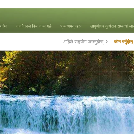
बारेमा
नार्कोननले किन काम गर्छ
प्रमाणपत्रहरू
लागुऔषध दुर्व्यसन सम्बन्धी ज
अहिले सहयोग पाउनुहोस्
फोन गर्नुहोस्