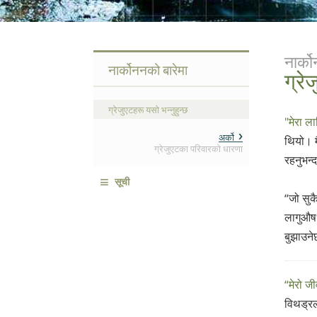
नार्क
नार्कोननको बारेमा
ग्रे
ग्रेजुएटहरू यसो भन्नुहुन्छ
"मेरा ला
अर्को
थियो। मै
ग्रेजुएटका परिवारको धारणा
रहनुभन्द
≡
सूची
“जो सु
लागुऔषध
बुझाउने
“मेरो ज
विथड्रल