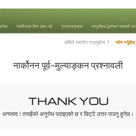
बारेमा
नार्कोननले किन काम गर्छ
प्रमाणपत्रहरू
लागुऔषध दुर्व्यसन सम्बन्धी ज
अहिले सहयोग पाउनुहोस्
फोन गर्नुहोस्
नार्कोनन पूर्व-मुल्याङ्कन प्रश्नावली
THANK YOU
धन्यवाद ! तपाईंको अनुरोध पठाइएको छ र छिट्टै उत्तर पाउनु हुनेछ।