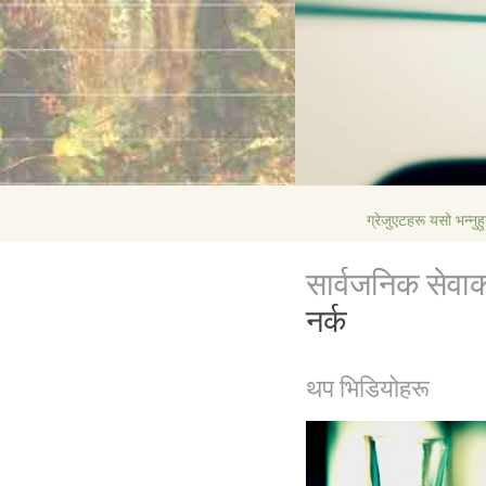
ग्रेजुएटहरू यसो भन्नुहु
सार्वजनिक सेवा
नर्क
थप भिडियोहरू