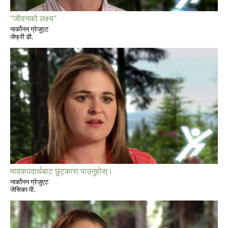
"जीवनको लक्ष्य"
नार्कोनन ग्रेजुएट
जेफ्री डी.
मादकपदार्थबाट छुट्कारा पाउनुहोस्।
नार्कोनन ग्रेजुएट
जेसिका पी.