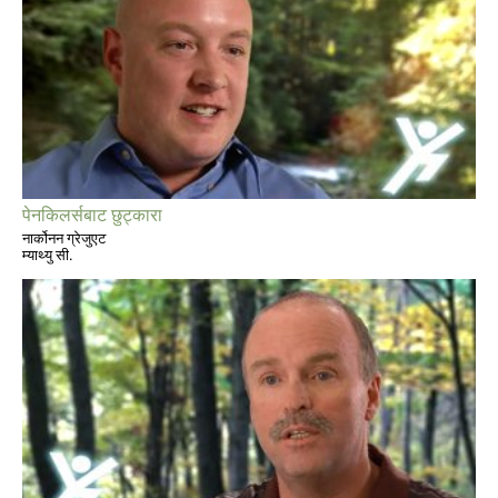
पेनकिलर्सबाट छुट्कारा
नार्कोनन ग्रेजुएट
म्याथ्यु सी.