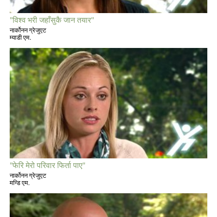
"विश्व भरी जहाँसुकै जान तयार"
नार्कोनन ग्रेजुएट
म्याडी एम.
"फेरि मेरो परिवार फिर्ता पाए"
नार्कोनन ग्रेजुएट
मन्डि एम.