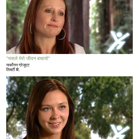
"यसले मेरो जीवन बचायो”
नार्कोनन ग्रेजुएट
लिबर्टी बी.