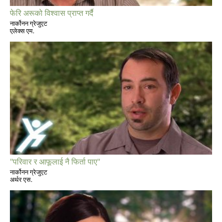
फेरि अरूको विश्वास प्राप्त गर्दै
नार्कोनन ग्रेजुएट
एलेक्स एम.
"परिवार र आफूलाई नै फिर्ता पाए"
नार्कोनन ग्रेजुएट
अर्थर एस.