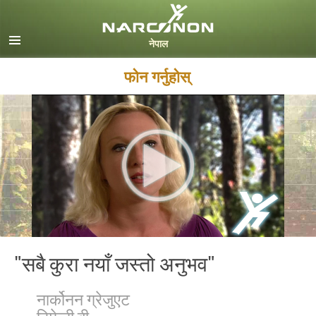
Nepali
English
Arabic
फोन गर्नुहोस्
Czech
Turkish
सबै क्षेत्र /भाषा
"सबै कुरा नयाँ जस्तो अनुभव"
नार्कोनन ग्रेजुएट
टिफेनी बी