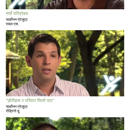
नयाँ परिप्रेक्ष्य
नार्कोनन ग्रेजुएट
रावल एस.
"छोरीहरू र परिवार फिर्ता पाए"
नार्कोनन ग्रेजुएट
रोड्रिगो यु.