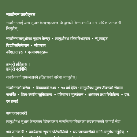
नार्कोनन कार्यक्रम
नार्कोननलाई अन्य सुधार केन्द्रहरूभन्दा के कुराले भिन्न बनाउँछ भनी अधिक जानकारी
लिनुहोस्।
नार्कोनन लागुऔषध सुधार केन्द्र
लागुऔषध रहित विथड्रल
न्यु लाइफ
डिटक्सिफिकेसन
जीवनका
कौशलताहरू
प्रमाणपत्रहरू
हाम्रो इतिहास।
हाम्रो ‍प्रविधि
नार्कोननको सफलताको इतिहासको बारेमा जान्नुहोस्।
नार्कोननको बारेमा
विश्वव्यापी लक्ष्य
५० वर्ष देखि : लागुऔषध मुक्त जीवनको सेवामा
समर्पित
विश्व-स्तरीय सुबिधाहरू
पहिचान र मुल्यांकन
अध्ययन तथा रिपोर्टहरू
एल.
रन हब्बर्ड
थप जानकारी
लागुऔषध सुधार केन्द्रका पेशेवरहरू र सम्बन्धित परिवारका सदस्यहरूको परामर्श सेवा
थप जानकारी
कार्यक्रम सूचना पोर्टफोलियो
थप जानकारीको लागि अनुरोध गर्नुहोस्