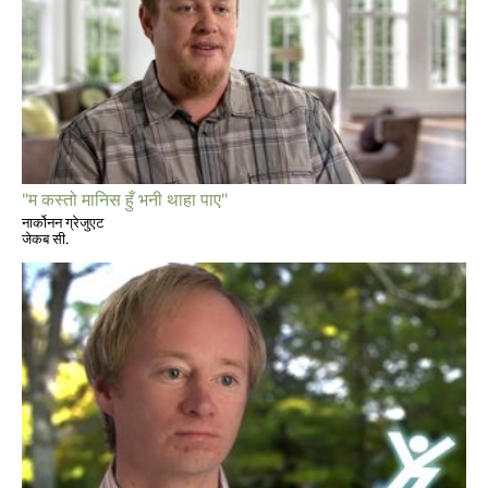
"म कस्तो मानिस हुँ भनी थाहा पाए"
नार्कोनन ग्रेजुएट
जेकब सी.