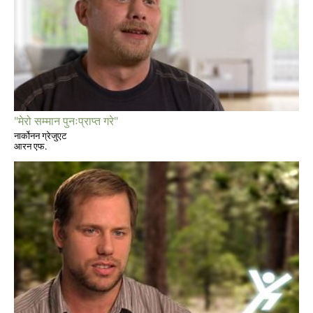
"मेरो सम्मान पुनःप्राप्त गरे"
नार्कोनन ग्रेजुएट
आरन एफ.