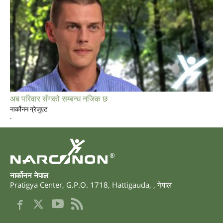
अब परिवार सँगको सम्बन्ध नजिक छ
नार्कोनन ग्रेजुएट
.
®
नार्कोनन नेपाल
Pratigya Center, G.P.O. 1718
,
Hattigauda
,
,
नेपाल