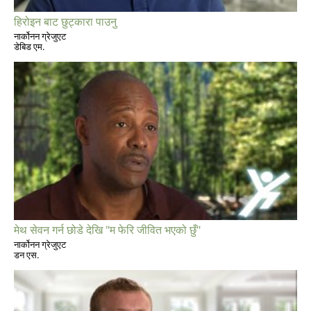
हिरोइन बाट छुट्कारा पाउनु
नार्कोनन ग्रेजुएट
डेबिड एम.
मेथ सेवन गर्न छोडे देखि "म फेरि जीवित भएको छुँ"
नार्कोनन ग्रेजुएट
डन एस.