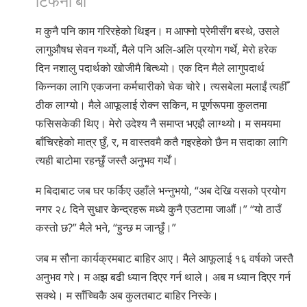
म कुनै पनि काम गरिरहेको थिइन। म आफ्नो प्रेमीसँग बस्थे, उसले
लागुऔषध सेवन गर्थ्यो, मैले पनि अलि-अलि प्रयोग गर्थे, मेरो हरेक
दिन नशालु पदार्थको खोजीमै बित्थ्यो। एक दिन मैले लागुपदार्थ
किन्नका लागि एकजना कर्मचारीको चेक चोरे। त्यसबेला मलाईं त्यहीँ
ठीक लाग्यो। मैले आफूलाई रोक्न सकिन, म पूर्णरूपमा कुलतमा
फसिसकेकी थिए। मेरो उदेश्य नै समाप्त भएझै लाग्थ्यो। म समयमा
बाँचिरहेको मात्र छुँ, र, म वास्तवमै कतै गइरहेको छैन म सदाका लागि
त्यही बाटोमा रहन्छुँ जस्तै अनुभव गर्थें।
म बिदाबाट जब घर फर्किए उहाँले भन्नुभयो, “अब देखि यसको प्रयोग
नगर २८ दिने सुधार केन्द्रहरू मध्ये कुनै एउटामा जाऔं।” “यो ठाउँ
कस्तो छ?” मैले भने, “हुन्छ म जान्छुँ।”
जब म सौना कार्यक्रमबाट बाहिर आए। मैले आफूलाई १६ वर्षको जस्तै
अनुभव गरे। म अझ बढी ध्यान दिएर गर्न थाले। अब म ध्यान दिएर गर्न
सक्थे। म साँच्चिकै अब कुलतबाट बाहिर निस्के।